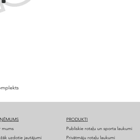
omplekts
ZŅĒMUMS
PRODUKTI
r mums
Publiskie rotaļu un sporta laukumi
ežāk uzdotie jautājumi
Privātmāju rotaļu laukumi