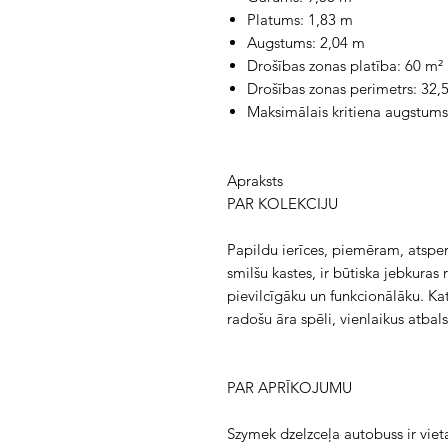
Platums: 1,83 m
Augstums: 2,04 m
Drošības zonas platība: 60 m²
Drošības zonas perimetrs: 32,
Maksimālais kritiena augstums
Apraksts
PAR KOLEKCIJU
Papildu ierīces, piemēram, atsper
smilšu kastes, ir būtiska jebkuras
pievilcīgāku un funkcionālāku. Katr
radošu āra spēli, vienlaikus atbal
PAR APRĪKOJUMU
Szymek dzelzceļa autobuss ir vieta