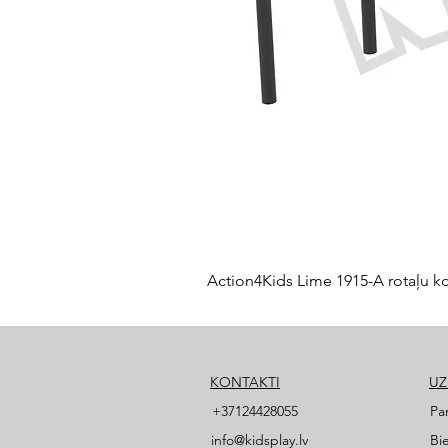
Action4Kids Lime 1915-A rotaļu k
KONTAKTI
U
+37124428055
Pa
info@kidsplay.lv
Bi