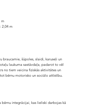
5 m
: 2,04 m
u braucamie, šūpoles, slaidi, karuseļi un
 rotaļu laukuma sastāvdaļa, padarot to vēl
s no tiem veicina fiziskās aktivitātes un
stot bērnu motorisko un sociālo attīstību.
 bērnu integrācijai, kas lieliski darbojas kā