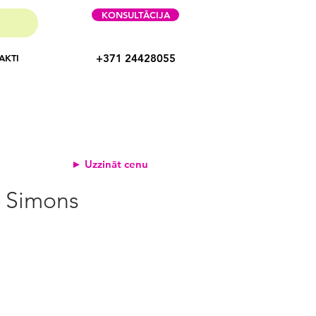
KONSULTĀCIJA
+371 24428055
AKTI
► Uzzināt cenu
š Simons