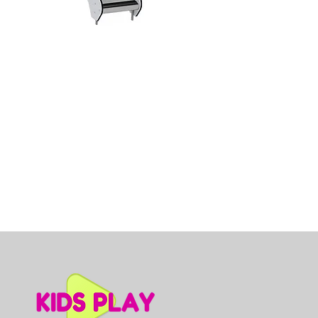
Dino slidkalniņš mazuļiem, A