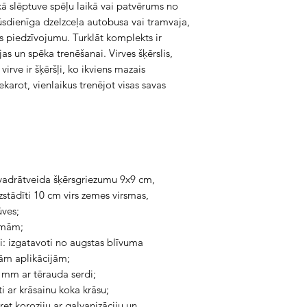
 kā slēptuve spēļu laikā vai patvērums no
ūsdienīga dzelzceļa autobusa vai tramvaja,
as piedzīvojumu. Turklāt komplekts ir
ijas un spēka trenēšanai. Virves šķērslis,
irve ir šķēršļi, ko ikviens mazais
karot, vienlaikus trenējot visas savas
kvadrātveida šķērsgriezumu 9x9 cm,
zstādīti 10 cm virs zemes virsmas,
ūves;
smām;
ļi: izgatavoti no augstas blīvuma
tām aplikācijām;
 mm ar tērauda serdi;
ti ar krāsainu koka krāsu;
et koroziju ar galvanizāciju un