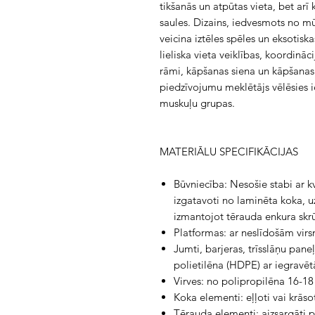
tikšanās un atpūtas vieta, bet arī
saules. Dizains, iedvesmots no m
veicina iztēles spēles un eksotisk
lieliska vieta veiklības, koordināc
rāmi, kāpšanas siena un kāpšanas v
piedzīvojumu meklētājs vēlēsies ie
muskuļu grupas.
MATERIĀLU SPECIFIKĀCIJAS
Būvniecība: Nesošie stabi ar 
izgatavoti no laminēta koka, u
izmantojot tērauda enkura skr
Platformas: ar neslīdošām vir
Jumti, barjeras, trīsslāņu pane
polietilēna (HDPE) ar iegravē
Virves: no polipropilēna 16-18
Koka elementi: eļļoti vai krāso
Tērauda elementi: aizsargāti pr