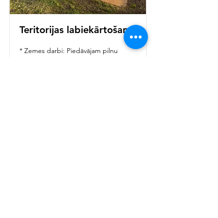
Teritorijas labiekārtošana
* Zemes darbi: Piedāvājam pilnu
zemes darbu ciklu – sākot no
teritorijas sagatavošanas līdz
izlīdzināšanai.
* Pamatnes veidošana: Veicam drošu
un kvalitatīvu pamatnes sagatavošanu
rotaļu laukumiem un celiņiem.
* Apzaļumošanas darbi: Nodrošinām
teritorijas apzaļumošanu, iesējot
zālienu un veidojot estētiskus
apstādījumus.