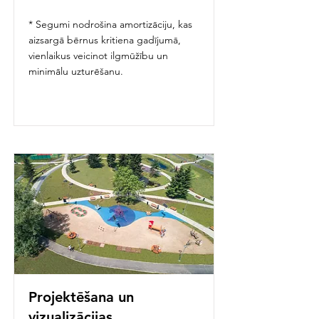
* Segumi nodrošina amortizāciju, kas
aizsargā bērnus kritiena gadījumā,
vienlaikus veicinot ilgmūžību un
minimālu uzturēšanu.
Projektēšana un
vizualizācijas