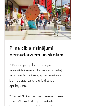
Pilna cikla risinājumi
bērnudārziem un skolām
* Piedāvājam pilnu teritorijas
labiekārtošanas ciklu, ieskaitot rotaļu
laukumu ierīkošanu, apzaļumošanu un
bērnudārzu vai skolu iekštelpu
aprīkojumu.
* Sadarbībā ar partneruzņēmumiem,
nodrošinām iekštelpu mēbeles