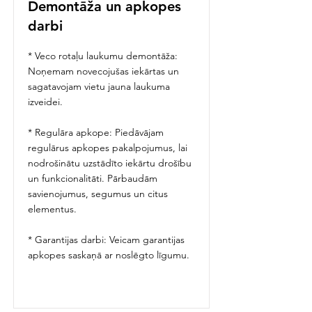
Demontāža un apkopes
darbi
* Veco rotaļu laukumu demontāža:
Noņemam novecojušas iekārtas un
sagatavojam vietu jauna laukuma
izveidei.
* Regulāra apkope: Piedāvājam
regulārus apkopes pakalpojumus, lai
nodrošinātu uzstādīto iekārtu drošību
un funkcionalitāti. Pārbaudām
savienojumus, segumus un citus
elementus.
* Garantijas darbi: Veicam garantijas
apkopes saskaņā ar noslēgto līgumu.