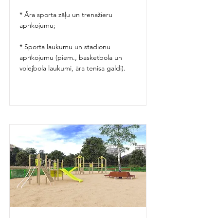
* Āra sporta zāļu un trenažieru
aprīkojumu;
* Sporta laukumu un stadionu
aprīkojumu (piem., basketbola un
volejbola laukumi, āra tenisa galdi).