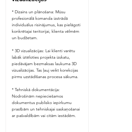
* Dizains un plānošana: Mūsu
profesionālā komanda izstrādā
individuālus risinājumus, kas pielāgoti
konkrētajai teritorijai, klienta vēlmēm
un budžetam.
* 3D vizualizācijas: Lai klienti varētu
labāk iztēloties projekta izskatu,
piedāvājam bezmaksas laukuma 3D
vizualizācijas. Tas ļauj veikt korekcijas
pirms uzstādīšanas procesa sākuma.
* Tehniskā dokumentācija:
Nodrošinām nepieciešamos
dokumentus publisko iepirkumu
prasībām un tehniskajai saskaņošanai
ar pašvaldībām vai citām iestādēm.