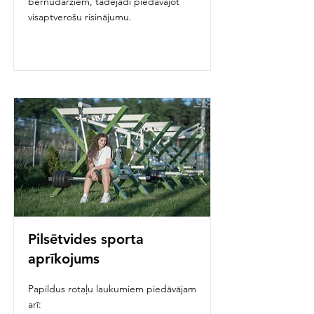
bērnudārziem, tādējādi piedāvājot
visaptverošu risinājumu.
Pilsētvides sporta
aprīkojums
Papildus rotaļu laukumiem piedāvājam
arī: