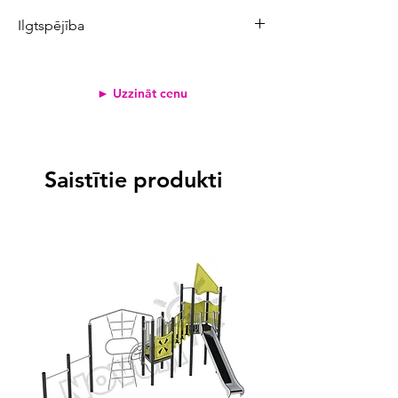
Ilgtspējība
Produkta CO₂ emisijas:
387,4 kg
Atjaunojamo izejvielu īpatsvars:
0%
► Uzzināt cenu
Pārstrādāto materiālu īpatsvars:
95%
Svērtais emisiju koeficients
<2
Saistītie produkti
2-3
>3
3,6 kg