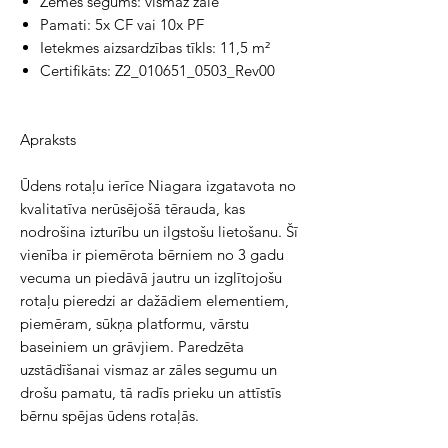
Zemes segums: vismaz zāle
Pamati: 5x CF vai 10x PF
Ietekmes aizsardzības tīkls: 11,5 m²
Certifikāts: Z2_010651_0503_Rev00
Apraksts
Ūdens rotaļu ierīce Niagara izgatavota no 
kvalitatīva nerūsējošā tērauda, kas 
nodrošina izturību un ilgstošu lietošanu. Šī 
vienība ir piemērota bērniem no 3 gadu 
vecuma un piedāvā jautru un izglītojošu 
rotaļu pieredzi ar dažādiem elementiem, 
piemēram, sūkņa platformu, vārstu 
baseiniem un grāvjiem. Paredzēta 
uzstādīšanai vismaz ar zāles segumu un 
drošu pamatu, tā radīs prieku un attīstīs 
bērnu spējas ūdens rotaļās.