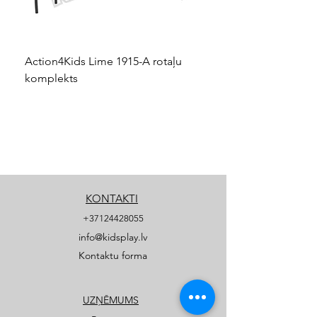
Action4Kids Lime 1915-A rotaļu
Dino slidkalniņš mazuļ
komplekts
KONTAKTI
+37124428055
info@kidsplay.lv
Kontaktu forma
UZŅĒMUMS