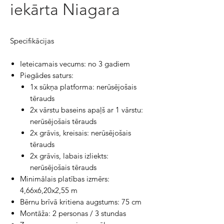
iekārta Niagara
Specifikācijas
Ieteicamais vecums: no 3 gadiem
Piegādes saturs:
1x sūkņa platforma: nerūsējošais
tērauds
2x vārstu baseins apaļš ar 1 vārstu:
nerūsējošais tērauds
2x grāvis, kreisais: nerūsējošais
tērauds
2x grāvis, labais izliekts:
nerūsējošais tērauds
Minimālais platības izmērs:
4,66x6,20x2,55 m
Bērnu brīvā kritiena augstums: 75 cm
Montāža: 2 personas / 3 stundas