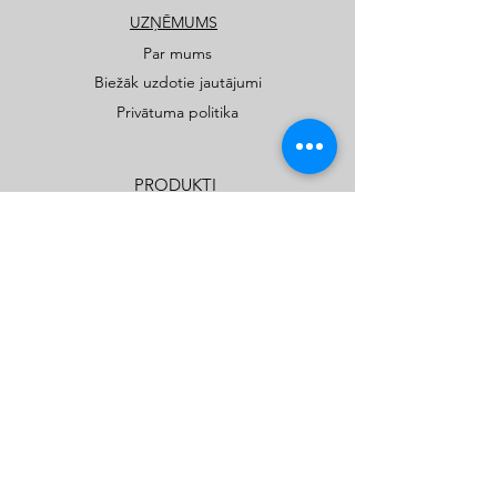
UZŅĒMUMS
Par mums
Biežāk uzdotie jautājumi
Privātuma politika
PRODUKTI
Publiskie rotaļu un sporta laukumi
Privātmāju rotaļu laukumi
Katalogi
Kids Play SIA