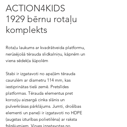
ACTION4KIDS
1929 bērnu rotaļu
komplekts
Rotaļu laukums ar kvadrātveida platformu,
nerūsējošā tērauda slidkalniņu, kāpnēm un
viena sēdekļa šūpolēm
Stabi ir izgatavoti no apaļām tērauda
caurulēm ar diametru 114 mm, kas
iestiprinātas tieši zemē. Pretslīdes
platformas. Tērauda elementus pret
koroziju aizsargā cinka slānis un
pulverkrāsas pārklājums. Jumti, drošības
elementi un paneļi ir izgatavoti no HDPE
(augstas izturības polietilēna) ar raksta
frēzējumiem. Virves izgatavotas no