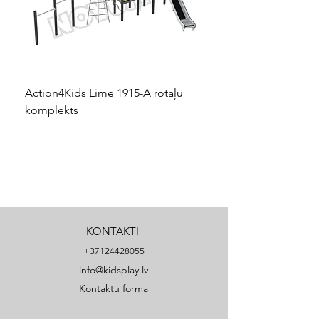
Action4Kids Lime 1915-A rotaļu
Dino slidkalniņš mazuļ
komplekts
KONTAKTI
+37124428055
info@kidsplay.lv
Kontaktu forma