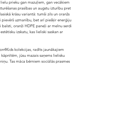
tu lielu prieku gan mazuļiem, gan vecākiem
turēšanas prasības un augstu izturību pret
siskā krāsu variantā: tumši zils un oranžs
 pievērš uzmanību, bet arī piešķir enerģiju
ili balsti, oranži HDPE paneļi ar melnu serdi
stētisku izskatu, kas lieliski saskan ar
on4Kids kolekcijas, radīts jaunākajiem
 kāpnītēm, jūsu mazais saņems lielisku
alniņu. Tas māca bērniem sociālās prasmes