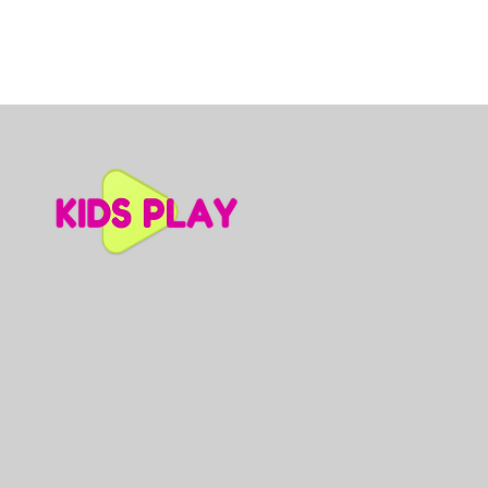
Dino slidkalniņš mazuļiem, A