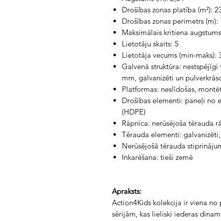
Drošības zonas platība (m²): 2
Drošības zonas perimetrs (m): 
Maksimālais kritiena augstums
Lietotāju skaits: 5
Lietotāja vecums (min-maks): 
Galvenā struktūra: nestspējīgi
mm, galvanizēti un pulverkrāso
Platformas: neslīdošas, montē
Drošības elementi: paneļi no e
(HDPE)
Rāpnīca: nerūsējoša tērauda 
Tērauda elementi: galvanizēti,
Nerūsējošā tērauda stiprinājum
Inkarēšana: tieši zemē
Apraksts:
Action4Kids kolekcija ir viena n
sērijām, kas lieliski iederas dinami