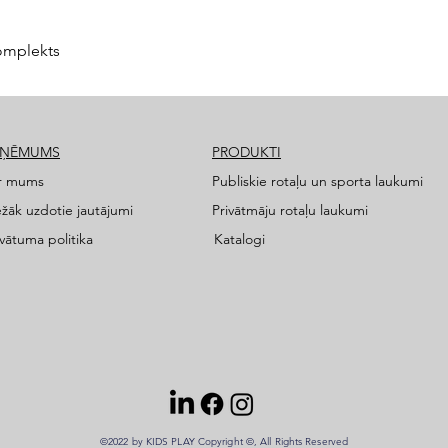
omplekts
ZŅĒMUMS
PRODUKTI
r mums
Publiskie rotaļu un sporta laukumi
ežāk uzdotie jautājumi
Privātmāju rotaļu laukumi
ivātuma politika
Katalogi
©2022 by KIDS PLAY Copyright ©, All Rights Reserved