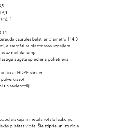
3,9
19,1
 (m): 1
3-14
 tērauda caurules balsti ar diametru 114,3
ti, aizsargāti ar plastmasas uzgaļiem
tas uz metāla rāmja
lastīga augsta spiediena polietilēna
rāpnīca ar HDPE sāniem
 pulverkrāsoti
i un savienotāji
o populārākajām metāla rotaļu laukumu
skās pilsētas vidēs. Šie stiprie un izturīgie