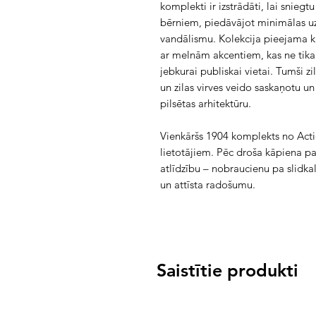
komplekti ir izstrādāti, lai snieg
bērniem, piedāvājot minimālas uz
vandālismu. Kolekcija pieejama kla
ar melnām akcentiem, kas ne tikai
jebkurai publiskai vietai. Tumši z
un zilas virves veido saskaņotu un e
pilsētas arhitektūru.
Vienkāršs 1904 komplekts no Acti
lietotājiem. Pēc droša kāpiena pa
atlīdzību – nobraucienu pa slidk
un attīsta radošumu.
Saistītie produkti