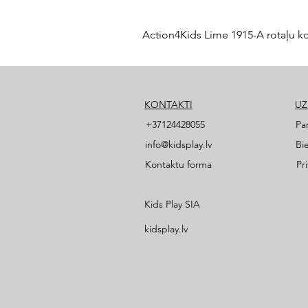
Action4Kids Lime 1915-A rotaļu k
KONTAKTI
U
+37124428055
Pa
info@kidsplay.lv
Bi
Kontaktu forma
Pr
Kids Play SIA
kidsplay.lv