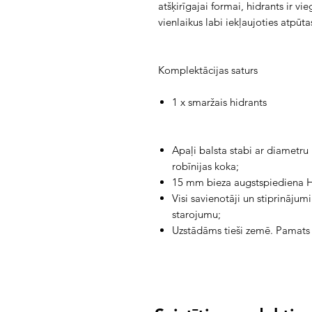
atšķirīgajai formai, hidrants ir vi
vienlaikus labi iekļaujoties atpūt
Komplektācijas saturs
1 x smaržais hidrants
Apaļi balsta stabi ar diametr
robīnijas koka;
15 mm bieza augstspiediena H
Visi savienotāji un stiprinājumi
starojumu;
Uzstādāms tieši zemē. Pamats s