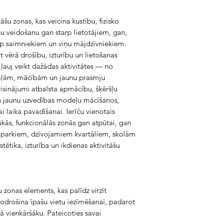
āšu zonas, kas veicina kustību, fizisko
u veidošanu gan starp lietotājiem, gan,
rp saimniekiem un viņu mājdzīvniekiem.
t vērā drošību, izturību un lietošanas
 ļauj veikt dažādas aktivitātes — no
taļām, mācībām un jaunu prasmju
risinājumi atbalsta apmācību, šķēršļu
n jaunu uzvedības modeļu mācīšanos,
i laika pavadīšanai. Ierīču vienotais
elākās, funkcionālās zonās gan atpūtai, gan
ms parkiem, dzīvojamiem kvartāliem, skolām
tētika, izturība un ikdienas aktivitāšu
u zonas elements, kas palīdz virzīt
nodrošina īpašu vietu iezīmēšanai, padarot
ā vienkāršāku. Pateicoties savai