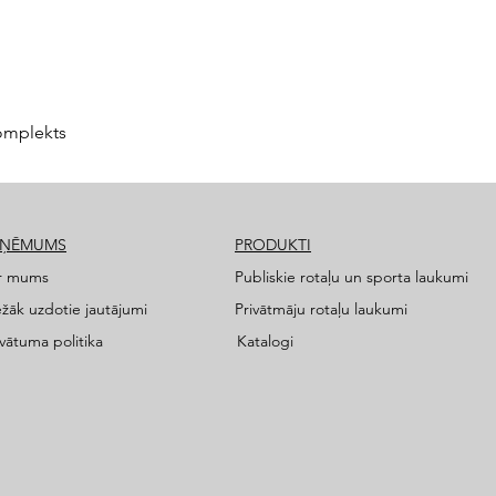
omplekts
ZŅĒMUMS
PRODUKTI
r mums
Publiskie rotaļu un sporta laukumi
ežāk uzdotie jautājumi
Privātmāju rotaļu laukumi
ivātuma politika
Katalogi