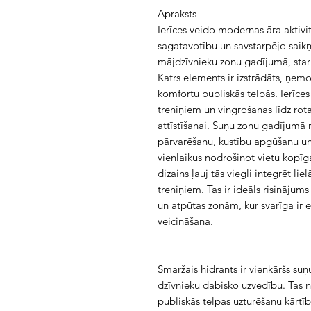
Apraksts
Ierīces veido modernas āra aktivit
sagatavotību un savstarpējo saikņ
mājdzīvnieku zonu gadījumā, sta
Katrs elements ir izstrādāts, ņemo
komfortu publiskās telpās. Ierīces
treniņiem un vingrošanas līdz ro
attīstīšanai. Suņu zonu gadījumā 
pārvarēšanu, kustību apgūšanu u
vienlaikus nodrošinot vietu kopīga
dizains ļauj tās viegli integrēt li
treniņiem. Tas ir ideāls risināju
un atpūtas zonām, kur svarīga ir es
veicināšana.
Smaržais hidrants ir vienkāršs suņ
dzīvnieku dabisko uzvedību. Tas 
publiskās telpas uzturēšanu kārtīb