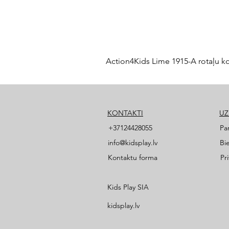
Action4Kids Lime 1915-A rotaļu k
KONTAKTI
U
+37124428055
Pa
info@kidsplay.lv
Bi
Kontaktu forma
Pr
Kids Play SIA
kidsplay.lv