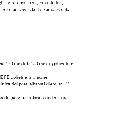
egli saprotams un suņiem intuitīvs,
as zonu un dzīvnieku laukumu estētikā.
u no 120 mm līdz 160 mm, izgatavoti no
DPE polietilēna plāksne;
 ir izturīgi pret laikapstākļiem un UV
askaņā ar uzstādīšanas instrukciju;