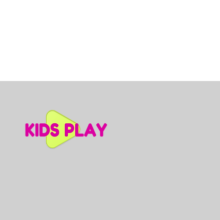
Dino slidkalniņš mazuļiem, A