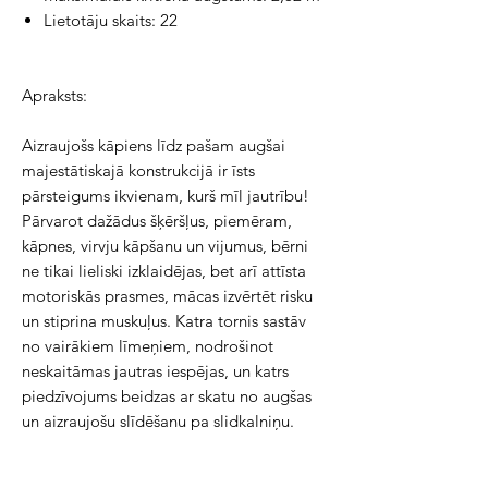
Lietotāju skaits: 22
Apraksts:
Aizraujošs kāpiens līdz pašam augšai
majestātiskajā konstrukcijā ir īsts
pārsteigums ikvienam, kurš mīl jautrību!
Pārvarot dažādus šķēršļus, piemēram,
kāpnes, virvju kāpšanu un vijumus, bērni
ne tikai lieliski izklaidējas, bet arī attīsta
motoriskās prasmes, mācas izvērtēt risku
un stiprina muskuļus. Katra tornis sastāv
no vairākiem līmeņiem, nodrošinot
neskaitāmas jautras iespējas, un katrs
piedzīvojums beidzas ar skatu no augšas
un aizraujošu slīdēšanu pa slidkalniņu.