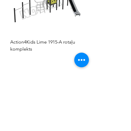
Action4Kids Lime 1915-A rotaļu
Dino slidkalniņš mazuļ
komplekts
KONTAKTI
+37124428055
info@kidsplay.lv
Kontaktu forma