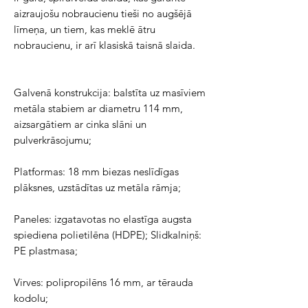
aizraujošu nobraucienu tieši no augšējā
līmeņa, un tiem, kas meklē ātru
nobraucienu, ir arī klasiskā taisnā slaida.
Galvenā konstrukcija:
balstīta uz masīviem
metāla stabiem ar diametru 114 mm,
aizsargātiem ar cinka slāni un
pulverkrāsojumu;
Platformas:
18 mm biezas neslīdīgas
plāksnes, uzstādītas uz metāla rāmja;
Paneles:
izgatavotas no elastīga augsta
spiediena polietilēna (HDPE);
Slidkalniņš:
PE plastmasa;
Virves:
polipropilēns 16 mm, ar tērauda
kodolu;