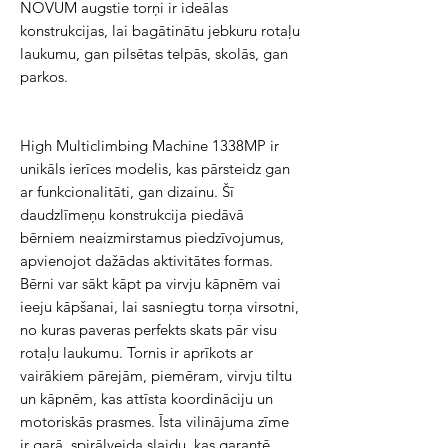
NOVUM augstie torņi ir ideālas
konstrukcijas, lai bagātinātu jebkuru rotaļu
laukumu, gan pilsētas telpās, skolās, gan
parkos.
High Multiclimbing Machine 1338MP ir
unikāls ierīces modelis, kas pārsteidz gan
ar funkcionalitāti, gan dizainu. Šī
daudzlīmeņu konstrukcija piedāvā
bērniem neaizmirstamus piedzīvojumus,
apvienojot dažādas aktivitātes formas.
Bērni var sākt kāpt pa virvju kāpnēm vai
ieeju kāpšanai, lai sasniegtu torņa virsotni,
no kuras paveras perfekts skats pār visu
rotaļu laukumu. Tornis ir aprīkots ar
vairākiem pārejām, piemēram, virvju tiltu
un kāpnēm, kas attīsta koordināciju un
motoriskās prasmes. Īsta vilinājuma zīme
ir garā, spirālveida slaidu, kas garantē