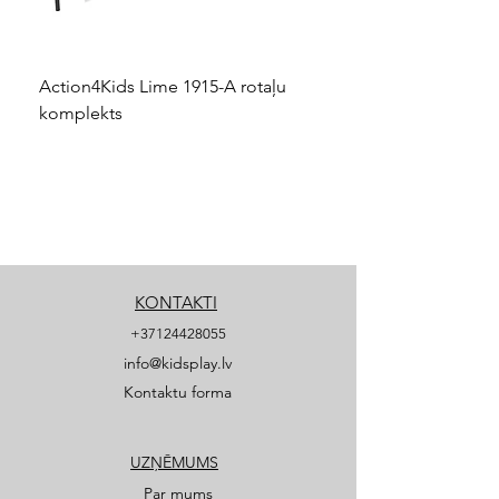
Action4Kids Lime 1915-A rotaļu
Dino slidkalniņš mazuļ
komplekts
KONTAKTI
+37124428055
info@kidsplay.lv
Kontaktu forma
UZŅĒMUMS
Par mums