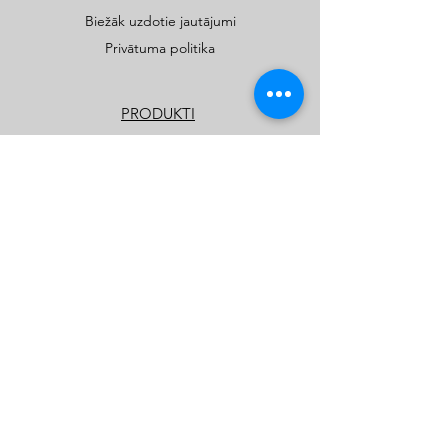
Biežāk uzdotie jautājumi
Privātuma politika
PRODUKTI
Publiskie rotaļu un sporta laukumi
Privātmāju rotaļu laukumi
Katalogi
Kids Play SIA
kidsplay.lv