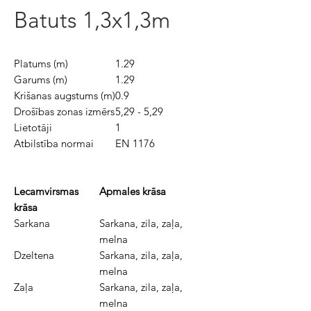
Batuts 1,3x1,3m
Platums (m)
1.29
Garums (m)
1.29
Krišanas augstums (m)
0.9
Drošības zonas izmērs
5,29 - 5,29
Lietotāji
1
Atbilstība normai
EN 1176
Lecamvirsmas
Apmales krāsa
krāsa
Sarkana
Sarkana, zila, zaļa,
melna
Dzeltena
Sarkana, zila, zaļa,
melna
Zaļa
Sarkana, zila, zaļa,
melna