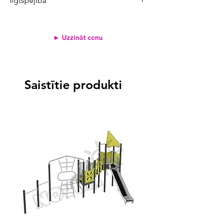
Ilgtspējība
Produkta CO₂ emisijas:
28,7 kg
Atjaunojamo izejvielu īpatsvars:
100%
► Uzzināt cenu
Pārstrādāto materiālu īpatsvars:
0%
Svērtais emisiju koeficients
<2
0,2 kg
Saistītie produkti
2-3
>3