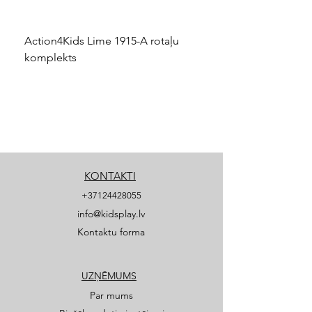
Action4Kids Lime 1915-A rotaļu
Dino slidkalniņš mazuļ
komplekts
KONTAKTI
+37124428055
info@kidsplay.lv
Kontaktu forma
UZŅĒMUMS
Par mums