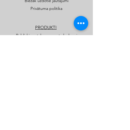
Biežāk uzdotie jautājumi
Privātuma politika
PRODUKTI
Publiskie rotaļu un sporta laukumi
Privātmāju rotaļu laukumi
Katalogi
Kids Play SIA
kidsplay.lv