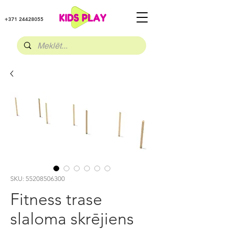
+371 24428055
SKU: 55208506300
Fitness trase
slaloma skrējiens