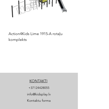
Action4Kids Lime 1915-A rotaļu
Dino slidkalniņš mazuļ
komplekts
KONTAKTI
+37124428055
info@kidsplay.lv
Kontaktu forma