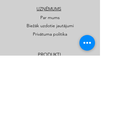
UZŅĒMUMS
Par mums
Biežāk uzdotie jautājumi
Privātuma politika
PRODUKTI
Publiskie rotaļu un sporta laukumi
Privātmāju rotaļu laukumi
Katalogi
Kids Play SIA