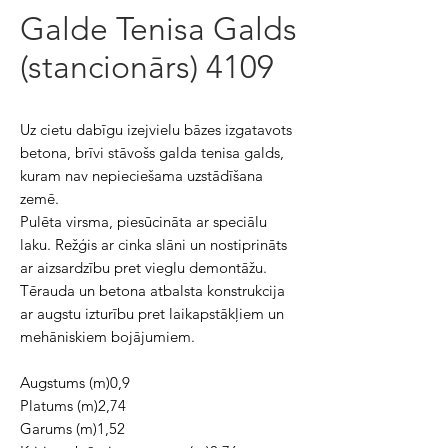
Galde Tenisa Galds
(stancionārs) 4109
Uz cietu dabīgu izejvielu bāzes izgatavots
betona, brīvi stāvošs galda tenisa galds,
kuram nav nepieciešama uzstādīšana
zemē.
Pulēta virsma, piesūcināta ar speciālu
laku. Režģis ar cinka slāni un nostiprināts
ar aizsardzību pret vieglu demontāžu.
Tērauda un betona atbalsta konstrukcija
ar augstu izturību pret laikapstākļiem un
mehāniskiem bojājumiem.
Augstums (m)0,9
Platums (m)2,74
Garums (m)1,52