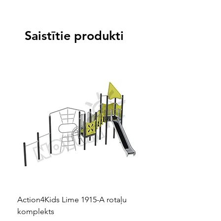
Svērtais emisiju koeficients
<2
1,4 kg
Saistītie produkti
2-3
>3
Action4Kids Lime 1915-A rotaļu
Dino slidkalniņš mazuļ
komplekts