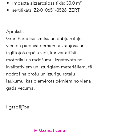
Impacta aizsardzības tīkls: 30,0 m²
sertifikāts: Z2-010651-0526_ZERT
Apraksts:
Gran Paradiso smilšu un dubļu rotaļu
vienība piedāvā bērniem aizraujošu un
izglītojošu spēļu vidi, kur var attīstīt
motoriku un radošumu. Izgatavota no
kvalitatīviem un izturīgiem materiāliem, tā
nodrošina drošu un izturīgu rotaļu
laukumu, kas piemērots bērniem no viena
gada vecuma.
Ilgtspējība
Produkta CO₂ emisijas:
1548,3 kg
Atjaunojamo izejvielu īpatsvars:
73%
► Uzzināt cenu
Pārstrādāto materiālu īpatsvars:
21%