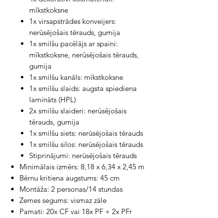
mīkstkoksne
1x virsapstrādes konveijers:
nerūsējošais tērauds, gumija
1x smilšu pacēlājs ar spaini:
mīkstkoksne, nerūsējošais tērauds,
gumija
1x smilšu kanāls: mīkstkoksne
1x smilšu slaids: augsta spiediena
lamināts (HPL)
2x smilšu slaideri: nerūsējošais
tērauds, gumija
1x smilšu siets: nerūsējošais tērauds
1x smilšu silos: nerūsējošais tērauds
Stiprinājumi: nerūsējošais tērauds
Minimālais izmērs: 8,18 x 6,34 x 2,45 m
Bērnu kritiena augstums: 45 cm
Montāža: 2 personas/14 stundas
Zemes segums: vismaz zāle
Pamati: 20x CF vai 18x PF + 2x PFr