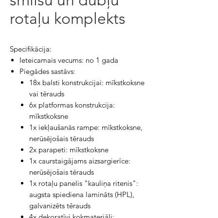
smilšu un dubļu
rotaļu komplekts
Specifikācija:
Ieteicamais vecums: no 1 gada
Piegādes sastāvs:
18x balsti konstrukcijai: mīkstkoksne
vai tērauds
6x platformas konstrukcija:
mīkstkoksne
1x iekļaušanās rampe: mīkstkoksne,
nerūsējošais tērauds
2x parapeti: mīkstkoksne
1x caurstaigājams aizsargierīce:
nerūsējošais tērauds
1x rotaļu panelis "kauliņa ritenis":
augsta spiediena lamināts (HPL),
galvanizēts tērauds
4x dekoratīvi kokmateriāli: