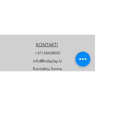
KONTAKTI
+37124428055
info@kidsplay.lv
Kontaktu forma
UZŅĒMUMS
Par mums
Biežāk uzdotie jautājumi
Privātuma politika
PRODUKTI