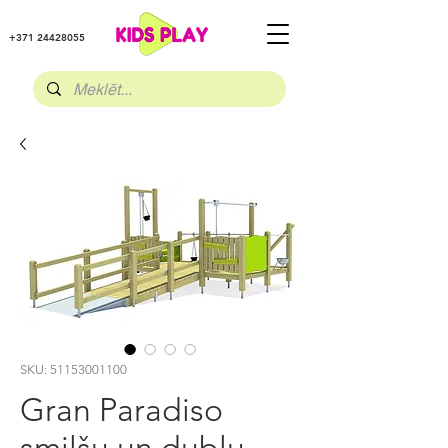
+371 24428055
SKU: 51153001100
Gran Paradiso