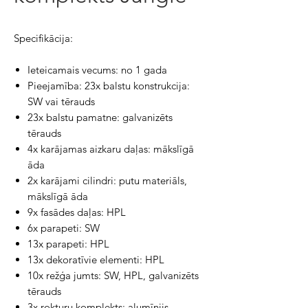
Specifikācija:
Ieteicamais vecums: no 1 gada
Pieejamība: 23x balstu konstrukcija:
SW vai tērauds
23x balstu pamatne: galvanizēts
tērauds
4x karājamas aizkaru daļas: mākslīgā
āda
2x karājami cilindri: putu materiāls,
mākslīgā āda
9x fasādes daļas: HPL
6x parapeti: SW
13x parapeti: HPL
13x dekoratīvie elementi: HPL
10x režģa jumts: SW, HPL, galvanizēts
tērauds
3x rokturu komplekts: alumīnijs,