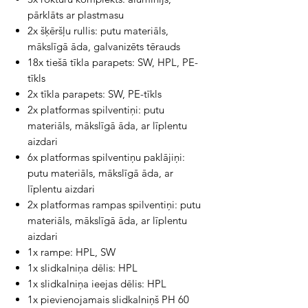
pārklāts ar plastmasu
2x šķēršļu rullis: putu materiāls,
mākslīgā āda, galvanizēts tērauds
18x tiešā tīkla parapets: SW, HPL, PE-
tīkls
2x tīkla parapets: SW, PE-tīkls
2x platformas spilventiņi: putu
materiāls, mākslīgā āda, ar līplentu
aizdari
6x platformas spilventiņu paklājiņi:
putu materiāls, mākslīgā āda, ar
līplentu aizdari
2x platformas rampas spilventiņi: putu
materiāls, mākslīgā āda, ar līplentu
aizdari
1x rampe: HPL, SW
1x slidkalniņa dēlis: HPL
1x slidkalniņa ieejas dēlis: HPL
1x pievienojamais slidkalniņš PH 60