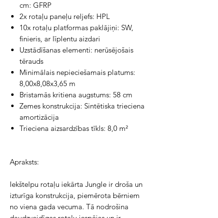
cm: GFRP
2x rotaļu paneļu reljefs: HPL
10x rotaļu platformas paklājiņi: SW,
finieris, ar līplentu aizdari
Uzstādīšanas elementi: nerūsējošais
tērauds
Minimālais nepieciešamais platums:
8,00x8,08x3,65 m
Bristamās kritiena augstums: 58 cm
Zemes konstrukcija: Sintētiska trieciena
amortizācija
Trieciena aizsardzības tīkls: 8,0 m²
Apraksts:
Iekštelpu rotaļu iekārta Jungle ir droša un 
izturīga konstrukcija, piemērota bērniem 
no viena gada vecuma. Tā nodrošina 
daudzveidīgas rotaļu iespējas un ir 