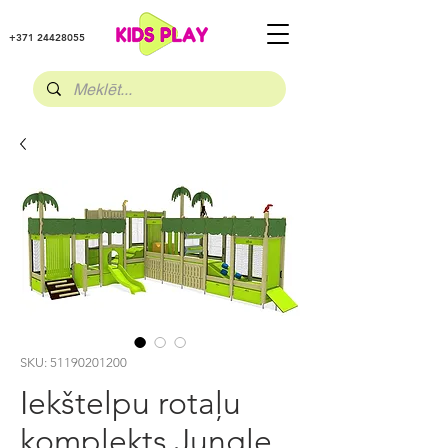
+371 24428055
SKU: 51190201200
Iekštelpu rotaļu
komplekts Jungle