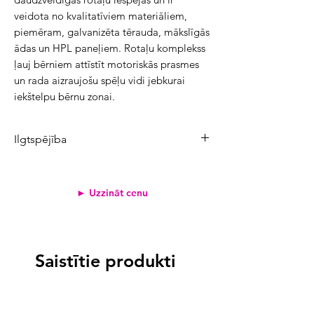
veidota no kvalitatīviem materiāliem, 
piemēram, galvanizēta tērauda, mākslīgās 
ādas un HPL paneļiem. Rotaļu komplekss 
ļauj bērniem attīstīt motoriskās prasmes 
un rada aizraujošu spēļu vidi jebkurai 
iekštelpu bērnu zonai.
Ilgtspējība
Produkta CO₂ emisijas:
3158 kg
Atjaunojamo izejvielu īpatsvars:
50%
► Uzzināt cenu
Pārstrādāto materiālu īpatsvars:
12%
Svērtais emisiju koeficients
<2
1,4 kg
Saistītie produkti
2-3
>3