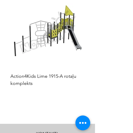
Action4Kids Lime 1915-A rotaļu
Dino slidkalniņš mazuļ
komplekts