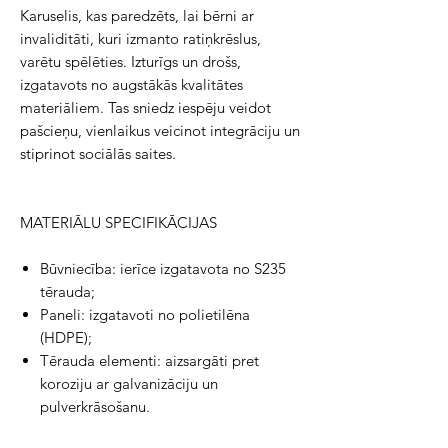
Karuselis, kas paredzēts, lai bērni ar
invaliditāti, kuri izmanto ratiņkrēslus,
varētu spēlēties. Izturīgs un drošs,
izgatavots no augstākās kvalitātes
materiāliem. Tas sniedz iespēju veidot
pašcieņu, vienlaikus veicinot integrāciju un
stiprinot sociālās saites.
MATERIĀLU SPECIFIKĀCIJAS
Būvniecība: ierīce izgatavota no S235
tērauda;
Paneli: izgatavoti no polietilēna
(HDPE);
Tērauda elementi: aizsargāti pret
koroziju ar galvanizāciju un
pulverkrāsošanu.