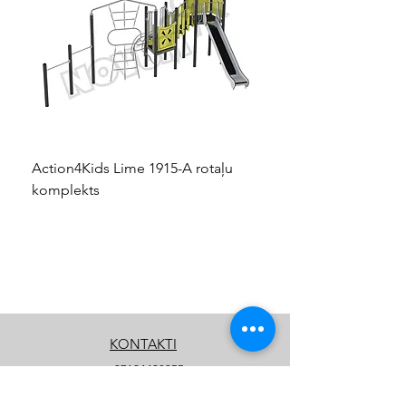
Action4Kids Lime 1915-A rotaļu
Dino slidkalniņš mazuļ
komplekts
KONTAKTI
+37124428055
info@kidsplay.lv