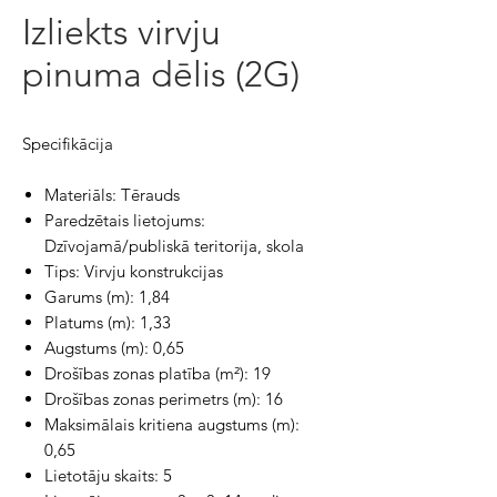
Izliekts virvju
pinuma dēlis (2G)
Specifikācija
Materiāls:
Tērauds
Paredzētais lietojums:
Dzīvojamā/publiskā teritorija, skola
Tips:
Virvju konstrukcijas
Garums (m):
1,84
Platums (m):
1,33
Augstums (m):
0,65
Drošības zonas platība (m²):
19
Drošības zonas perimetrs (m):
16
Maksimālais kritiena augstums (m):
0,65
Lietotāju skaits:
5