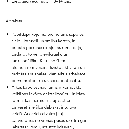
Lietotāju vecums:
3+; 3–14 gadi
Apraksts
Papildaprīkojums, piemēram, šūpoles,
slaidi, karuseļi un smilšu kastes, ir
būtiska jebkuras rotaļu laukuma daļa,
padarot to vēl pievilcīgāku un
funkcionālāku. Katrs no šiem
elementiem veicina fizisko aktivitāti un
radošas āra spēles, vienlaikus atbalstot
bērnu motorisko un sociālo attīstību.
Arkas kāpelēšanas rāmis ir kompakta
veiklības iekārta ar izteiksmīgu, izliekta
formu, kas bērniem ļauj kāpt un
pārvarēt šķēršļus dabiskā, intuitīvā
veidā. Arkveida dizains ļauj
pārvietoties no vienas puses uz otru gar
iekārtas virsmu, attīstot līdzsvaru,