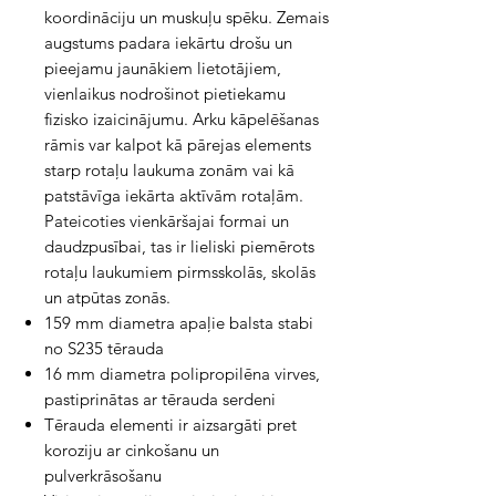
koordināciju un muskuļu spēku. Zemais
augstums padara iekārtu drošu un
pieejamu jaunākiem lietotājiem,
vienlaikus nodrošinot pietiekamu
fizisko izaicinājumu. Arku kāpelēšanas
rāmis var kalpot kā pārejas elements
starp rotaļu laukuma zonām vai kā
patstāvīga iekārta aktīvām rotaļām.
Pateicoties vienkāršajai formai un
daudzpusībai, tas ir lieliski piemērots
rotaļu laukumiem pirmsskolās, skolās
un atpūtas zonās.
159 mm diametra apaļie balsta stabi
no S235 tērauda
16 mm diametra polipropilēna virves,
pastiprinātas ar tērauda serdeni
Tērauda elementi ir aizsargāti pret
koroziju ar cinkošanu un
pulverkrāsošanu