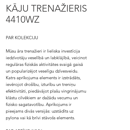
KĀJU TRENAŽIERIS
4410WZ
PAR KOLEKCIJU
Mūsu āra trenažieri ir lieliska investīcija
iedzīvotāju veselībā un labklājībā, veicinot
regulāras fiziskās aktivitātes svaigā gaisā
un popularizējot veselīgu dzīvesveidu.
Katrs aprīkojuma elements ir izstrādāts,
ievērojot drošību, izturību un treniņu
efektivitāti, piedāvājot plašu vingrinājumu
klāstu cilvēkiem ar dažādu vecumu un
fizisko sagatavotību. Aprīkojums ir
pieejams divās versijās: uzstādīts uz
pylona vai kā brīvi stāvošs elements.