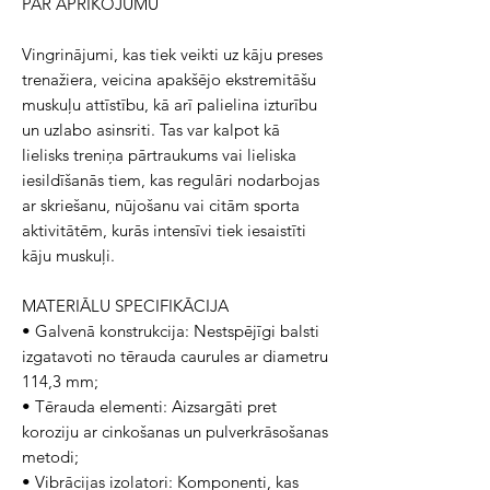
PAR APRĪKOJUMU
Vingrinājumi, kas tiek veikti uz kāju preses
trenažiera, veicina apakšējo ekstremitāšu
muskuļu attīstību, kā arī palielina izturību
un uzlabo asinsriti. Tas var kalpot kā
lielisks treniņa pārtraukums vai lieliska
iesildīšanās tiem, kas regulāri nodarbojas
ar skriešanu, nūjošanu vai citām sporta
aktivitātēm, kurās intensīvi tiek iesaistīti
kāju muskuļi.
MATERIĀLU SPECIFIKĀCIJA
• Galvenā konstrukcija: Nestspējīgi balsti
izgatavoti no tērauda caurules ar diametru
114,3 mm;
• Tērauda elementi: Aizsargāti pret
koroziju ar cinkošanas un pulverkrāsošanas
metodi;
• Vibrācijas izolatori: Komponenti, kas