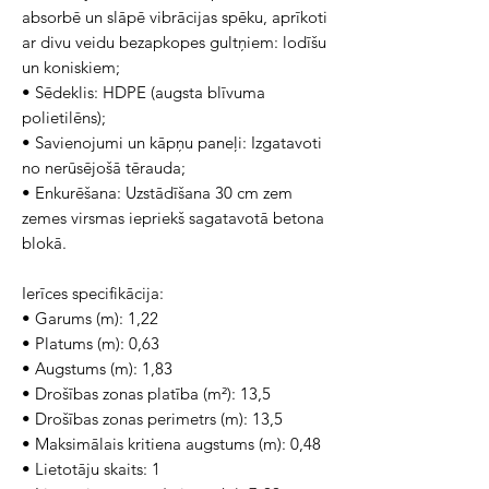
absorbē un slāpē vibrācijas spēku, aprīkoti
ar divu veidu bezapkopes gultņiem: lodīšu
un koniskiem;
• Sēdeklis: HDPE (augsta blīvuma
polietilēns);
• Savienojumi un kāpņu paneļi: Izgatavoti
no nerūsējošā tērauda;
• Enkurēšana: Uzstādīšana 30 cm zem
zemes virsmas iepriekš sagatavotā betona
blokā.
Ierīces specifikācija:
• Garums (m): 1,22
• Platums (m): 0,63
• Augstums (m): 1,83
• Drošības zonas platība (m²): 13,5
• Drošības zonas perimetrs (m): 13,5
• Maksimālais kritiena augstums (m): 0,48
• Lietotāju skaits: 1