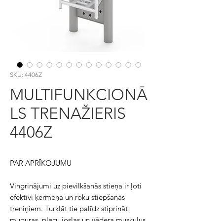
SKU: 4406Z
MULTIFUNKCIONĀ
LS TRENAŽIERIS
4406Z
PAR APRĪKOJUMU
Vingrinājumi uz pievilkšanās stieņa ir ļoti
efektīvi ķermeņa un roku stiepšanās
treniņiem. Turklāt tie palīdz stiprināt
muguras, plecu joslas un vēdera muskuļus.