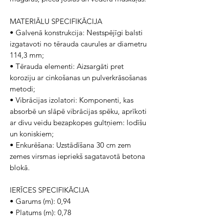
MATERIĀLU SPECIFIKĀCIJA
• Galvenā konstrukcija: Nestspējīgi balsti
izgatavoti no tērauda caurules ar diametru
114,3 mm;
• Tērauda elementi: Aizsargāti pret
koroziju ar cinkošanas un pulverkrāsošanas
metodi;
• Vibrācijas izolatori: Komponenti, kas
absorbē un slāpē vibrācijas spēku, aprīkoti
ar divu veidu bezapkopes gultņiem: lodīšu
un koniskiem;
• Enkurēšana: Uzstādīšana 30 cm zem
zemes virsmas iepriekš sagatavotā betona
blokā.
IERĪCES SPECIFIKĀCIJA
• Garums (m): 0,94
• Platums (m): 0,78