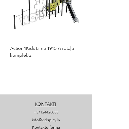
Action4Kids Lime 1915-A rotaļu
Dino slidkalniņš mazuļ
komplekts
KONTAKTI
+37124428055
info@kidsplay.lv
Kontaktu forma