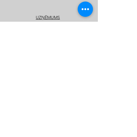
UZŅĒMUMS
Par mums
Biežāk uzdotie jautājumi
Privātuma politika
PRODUKTI
Publiskie rotaļu un sporta laukumi
Privātmāju rotaļu laukumi
Katalogi