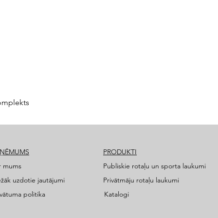
omplekts
ZŅĒMUMS
PRODUKTI
r mums
Publiskie rotaļu un sporta laukumi
ežāk uzdotie jautājumi
Privātmāju rotaļu laukumi
ivātuma politika
Katalogi