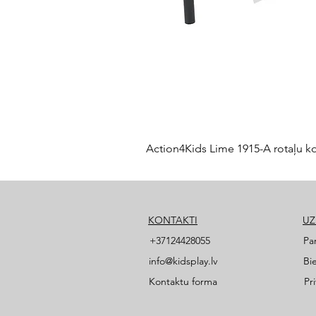
Action4Kids Lime 1915-A rotaļu k
KONTAKTI
U
+37124428055
Pa
info@kidsplay.lv
Bi
Kontaktu forma
Pr