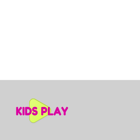
Dino slidkalniņš mazuļiem, A