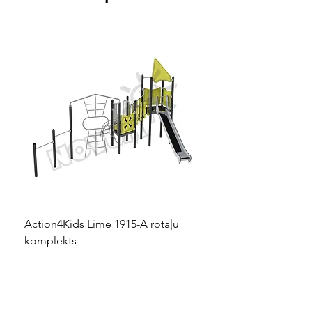
2-3
>3
Action4Kids Lime 1915-A rotaļu
Dino slidkalniņš mazuļ
komplekts