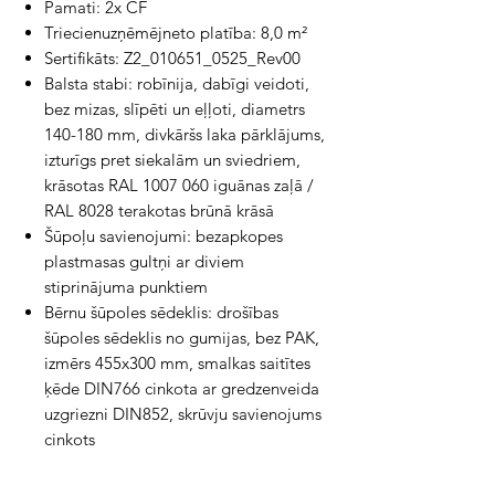
Pamati: 2x CF
Triecienuzņēmējneto platība: 8,0 m²
Sertifikāts: Z2_010651_0525_Rev00
Balsta stabi: robīnija, dabīgi veidoti,
bez mizas, slīpēti un eļļoti, diametrs
140-180 mm, divkāršs laka pārklājums,
izturīgs pret siekalām un sviedriem,
krāsotas RAL 1007 060 iguānas zaļā /
RAL 8028 terakotas brūnā krāsā
Šūpoļu savienojumi: bezapkopes
plastmasas gultņi ar diviem
stiprinājuma punktiem
Bērnu šūpoles sēdeklis: drošības
šūpoles sēdeklis no gumijas, bez PAK,
izmērs 455x300 mm, smalkas saitītes
ķēde DIN766 cinkota ar gredzenveida
uzgriezni DIN852, skrūvju savienojums
cinkots