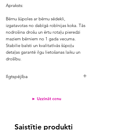
Apraksts:
Bērnu šūpoles ar bērnu sēdekli, 
izgatavotas no dabīgā robīnijas koka. Tās 
nodrošina drošu un ērtu rotaļu pieredzi 
maziem bērniem no 1 gada vecuma. 
Stabilie balsti un kvalitatīvās šūpoļu 
detaļas garantē ilgu lietošanas laiku un 
drošību.
Ilgtspējība
Produkta CO₂ emisijas:
72,1 kg
Atjaunojamo izejvielu īpatsvars:
90%
► Uzzināt cenu
Pārstrādāto materiālu īpatsvars:
9%
Svērtais emisiju koeficients
<2
0,6 kg
Saistītie produkti