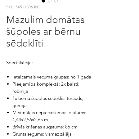
SKU: 54511306300
Mazulim domātas
šūpoles ar bērnu
sēdeklīti
Specifikācija:
Ieteicamais vecuma grupas: no 1 gada
Pieejamība komplektā: 2x balsti:
robīnija
1x bērnu šūpoles sēdeklis: tērauds,
gumija
Minimālais nepieciešamais platums:
4,44x2,56x2,65 m
Brīvās krišanas augstums: 86 cm
Grunts segums: vismaz zālājs