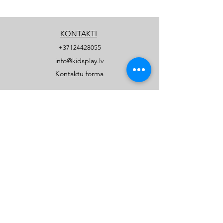
KONTAKTI
+37124428055
info@kidsplay.lv
Kontaktu forma
UZŅĒMUMS
Par mums
Biežāk uzdotie jautājumi
Privātuma politika
PRODUKTI
Publiskie rotaļu un sporta laukumi
Privātmāju rotaļu laukumi
Katalogi