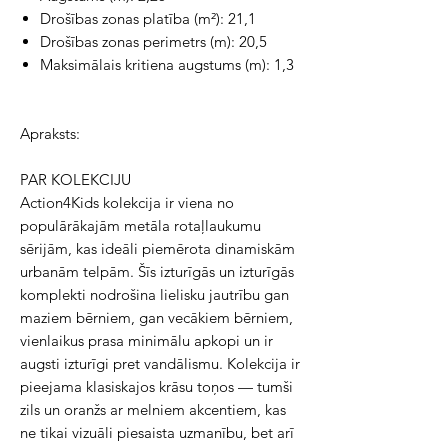
Drošības zonas platība (m²): 21,1
Drošības zonas perimetrs (m): 20,5
Maksimālais kritiena augstums (m): 1,3
Apraksts:
PAR KOLEKCIJU
Action4Kids kolekcija ir viena no
populārākajām metāla rotaļlaukumu
sērijām, kas ideāli piemērota dinamiskām
urbanām telpām. Šīs izturīgās un izturīgās
komplekti nodrošina lielisku jautrību gan
maziem bērniem, gan vecākiem bērniem,
vienlaikus prasa minimālu apkopi un ir
augsti izturīgi pret vandālismu. Kolekcija ir
pieejama klasiskajos krāsu toņos — tumši
zils un oranžs ar melniem akcentiem, kas
ne tikai vizuāli piesaista uzmanību, bet arī