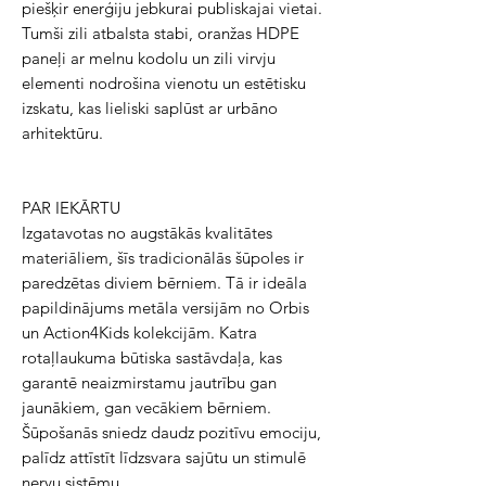
piešķir enerģiju jebkurai publiskajai vietai.
Tumši zili atbalsta stabi, oranžas HDPE
paneļi ar melnu kodolu un zili virvju
elementi nodrošina vienotu un estētisku
izskatu, kas lieliski saplūst ar urbāno
arhitektūru.
PAR IEKĀRTU
Izgatavotas no augstākās kvalitātes
materiāliem, šīs tradicionālās šūpoles ir
paredzētas diviem bērniem. Tā ir ideāla
papildinājums metāla versijām no Orbis
un Action4Kids kolekcijām. Katra
rotaļlaukuma būtiska sastāvdaļa, kas
garantē neaizmirstamu jautrību gan
jaunākiem, gan vecākiem bērniem.
Šūpošanās sniedz daudz pozitīvu emociju,
palīdz attīstīt līdzsvara sajūtu un stimulē
nervu sistēmu.