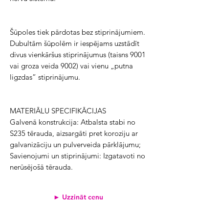
Šūpoles tiek pārdotas bez stiprinājumiem.
Dubultām šūpolēm ir iespējams uzstādīt
divus vienkāršus stiprinājumus (taisns 9001
vai groza veida 9002) vai vienu „putna
ligzdas” stiprinājumu.
MATERIĀLU SPECIFIKĀCIJAS
Galvenā konstrukcija: Atbalsta stabi no
S235 tērauda, aizsargāti pret koroziju ar
galvanizāciju un pulverveida pārklājumu;
Savienojumi un stiprinājumi: Izgatavoti no
nerūsējošā tērauda.
► Uzzināt cenu