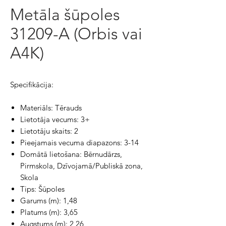
Metāla šūpoles
31209-A (Orbis vai
A4K)
Specifikācija:
Materiāls: Tērauds
Lietotāja vecums: 3+
Lietotāju skaits: 2
Pieejamais vecuma diapazons: 3-14
Domātā lietošana: Bērnudārzs,
Pirmskola, Dzīvojamā/Publiskā zona,
Skola
Tips: Šūpoles
Garums (m): 1,48
Platums (m): 3,65
Augstums (m): 2,26