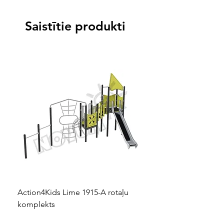
Saistītie produkti
Action4Kids Lime 1915-A rotaļu
Dino slidkalniņš mazuļ
komplekts