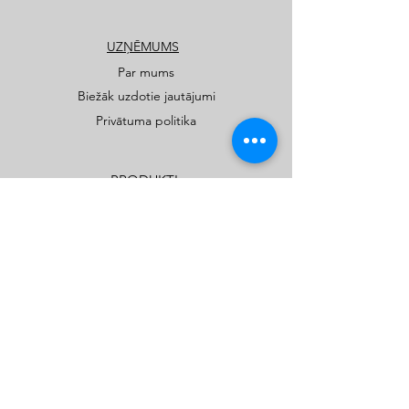
UZŅĒMUMS
Par mums
Biežāk uzdotie jautājumi
Privātuma politika
PRODUKTI
Publiskie rotaļu un sporta laukumi
Privātmāju rotaļu laukumi
Katalogi