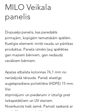
MILO Veikala
panelis
Divpusējs panelis, kas paredzēts
pirmajām, kopīgām tematiskām spēlēm.
Kustīgie elementi imitē naudu un pārtikas
produktus. Paneļa izmērs ļauj spēlēties
gan maziem bērniem, gan nedaudz
vecākiem bērniem.
Apaļas atbalsta kolonnas 76,1 mm no
nerūsējošā tērauda. Paneļi elastīgs
augstspiediena polietilēns (HDPE) 15 mm.
Visi
stiprinājumi un piederumi ir izturīgi pret
laikapstākļiem un UV stariem.
Noenkurots tieši zemē. Pamati saskaņā ar