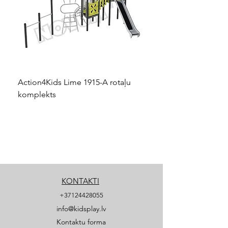
Action4Kids Lime 1915-A rotaļu
Dino slidkalniņš mazuļ
komplekts
KONTAKTI
+37124428055
info@kidsplay.lv
Kontaktu forma