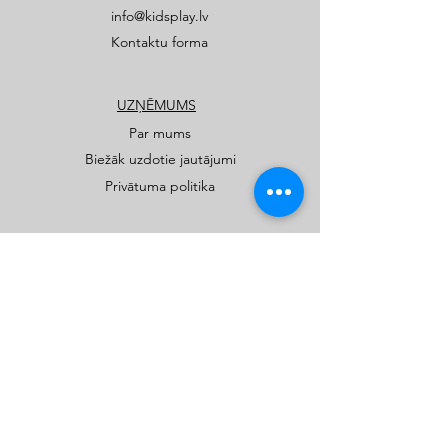
info@kidsplay.lv
Kontaktu forma
UZŅĒMUMS
Par mums
Biežāk uzdotie jautājumi
Privātuma politika
PRODUKTI
Publiskie rotaļu un sporta laukumi
Privātmāju rotaļu laukumi
Katalogi