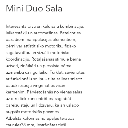
Mini Duo Sala
Interesanta divu unikālu salu kombinācija:
laikapstākļi un automašīnas. Pateicoties
dažādiem manipulācijas elementiem,
bērni var attīstīt sīko motoriku, fizisko
sagatavotību un vizuāli-motorisko
koordināciju. Rotaļāšanās stimulē bērna
uztveri, zinātkāri un piesaista bērna
uzmanību uz ilgu laiku. Turklāt, savienotas
ar funkcionālu soliņu - tilta saliņas sniedz
daudz iespēju vingrināties visam
ķermenim. Pārvietošanās no vienas salas
uz otru liek koncentrēties, saglabāt
pareizu stāju un līdzsvaru, kā arī uzlabo
augstās motoriskās prasmes
Atbalsta kolonnas no apaļas tērauda
caurules38 mm, iestrādātas tieši