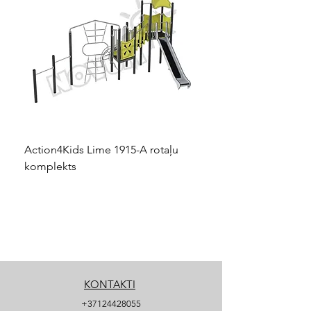
Action4Kids Lime 1915-A rotaļu
Dino slidkalniņš mazuļ
komplekts
KONTAKTI
+37124428055