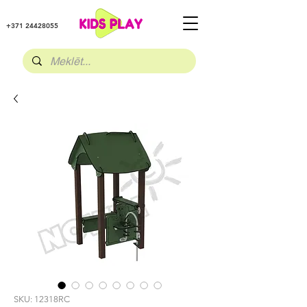
+371 24428055
SKU: 12318RC