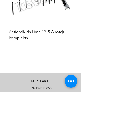
Action4Kids Lime 1915-A rotaļu
Dino slidkalniņš mazuļ
komplekts
KONTAKTI
+37124428055
info@kidsplay.lv
Kontaktu forma