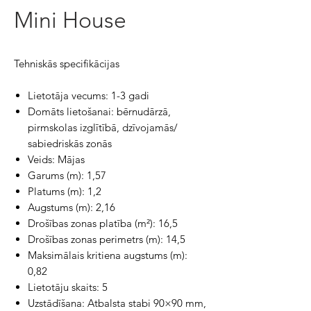
Mini House
Tehniskās specifikācijas
Lietotāja vecums: 1-3 gadi
Domāts lietošanai: bērnudārzā,
pirmskolas izglītībā, dzīvojamās/
sabiedriskās zonās
Veids: Mājas
Garums (m): 1,57
Platums (m): 1,2
Augstums (m): 2,16
Drošības zonas platība (m²): 16,5
Drošības zonas perimetrs (m): 14,5
Maksimālais kritiena augstums (m):
0,82
Lietotāju skaits: 5
Uzstādīšana: Atbalsta stabi 90×90 mm,