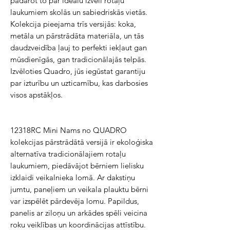
padarot to par ideālu izvēli rotaļu 
laukumiem skolās un sabiedriskās vietās. 
Kolekcija pieejama trīs versijās: koka, 
metāla un pārstrādāta materiāla, un tās 
daudzveidība ļauj to perfekti iekļaut gan 
mūsdienīgās, gan tradicionālajās telpās. 
Izvēloties Quadro, jūs iegūstat garantiju 
par izturību un uzticamību, kas darbosies 
visos apstākļos.
12318RC Mini Nams no QUADRO 
kolekcijas pārstrādātā versijā ir ekoloģiska 
alternatīva tradicionālajiem rotaļu 
laukumiem, piedāvājot bērniem lielisku 
izklaidi veikalnieka lomā. Ar dakstiņu 
jumtu, paneļiem un veikala plauktu bērni 
var izspēlēt pārdevēja lomu. Papildus, 
panelis ar ziloņu un arkādes spēli veicina 
roku veiklības un koordinācijas attīstību. 