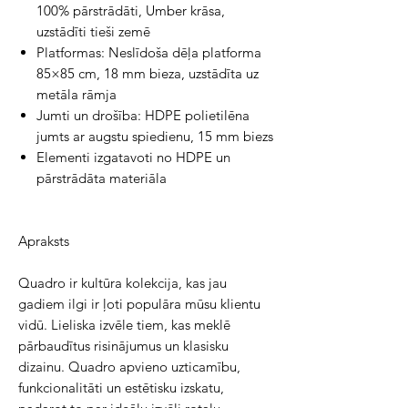
100% pārstrādāti, Umber krāsa,
uzstādīti tieši zemē
Platformas: Neslīdoša dēļa platforma
85×85 cm, 18 mm bieza, uzstādīta uz
metāla rāmja
Jumti un drošība: HDPE polietilēna
jumts ar augstu spiedienu, 15 mm biezs
Elementi izgatavoti no HDPE un
pārstrādāta materiāla
Apraksts
Quadro ir kultūra kolekcija, kas jau 
gadiem ilgi ir ļoti populāra mūsu klientu 
vidū. Lieliska izvēle tiem, kas meklē 
pārbaudītus risinājumus un klasisku 
dizainu. Quadro apvieno uzticamību, 
funkcionalitāti un estētisku izskatu, 