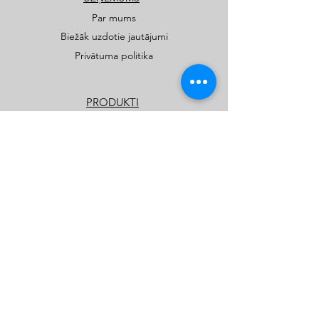
Par mums
Biežāk uzdotie jautājumi
Privātuma politika
PRODUKTI
Publiskie rotaļu un sporta laukumi
Privātmāju rotaļu laukumi
Katalogi
Kids Play SIA
kidsplay.lv