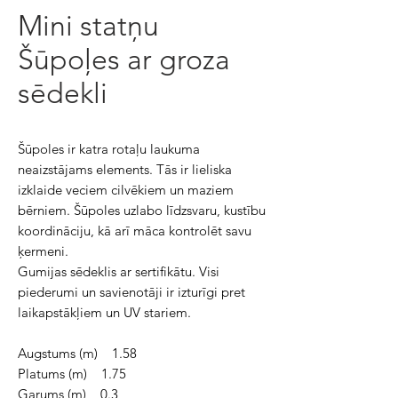
Mini statņu
Šūpoļes ar groza
sēdekli
Šūpoles ir katra rotaļu laukuma
neaizstājams elements. Tās ir lieliska
izklaide veciem cilvēkiem un maziem
bērniem. Šūpoles uzlabo līdzsvaru, kustību
koordināciju, kā arī māca kontrolēt savu
ķermeni.
Gumijas sēdeklis ar sertifikātu. Visi
piederumi un savienotāji ir izturīgi pret
laikapstākļiem un UV stariem.
Augstums (m) 1.58
Platums (m) 1.75
Garums (m) 0.3