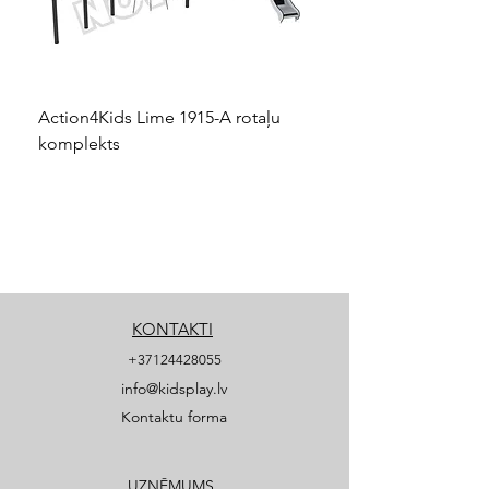
Action4Kids Lime 1915-A rotaļu
Dino slidkalniņš mazuļ
komplekts
KONTAKTI
+37124428055
info@kidsplay.lv
Kontaktu forma
UZŅĒMUMS