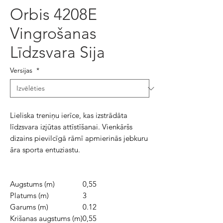
Orbis 4208E
Vingrošanas
Līdzsvara Sija
Versijas
*
Lieliska treniņu ierīce, kas izstrādāta
līdzsvara izjūtas attīstīšanai. Vienkāršs
dizains pievilcīgā rāmī apmierinās jebkuru
āra sporta entuziastu.
Augstums (m)
0,55
Platums (m)
3
Garums (m)
0.12
Krišanas augstums (m)
0,55