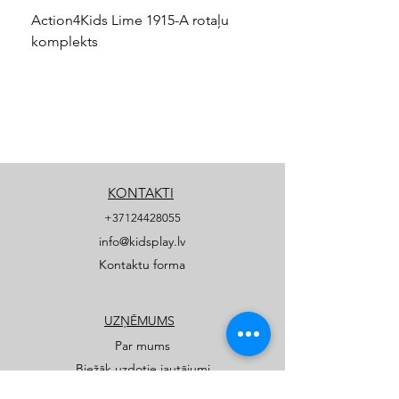
Action4Kids Lime 1915-A rotaļu
Dino slidkalniņš mazuļ
komplekts
KONTAKTI
+37124428055
info@kidsplay.lv
Kontaktu forma
UZŅĒMUMS
Par mums
Biežāk uzdotie jautājumi
Privātuma politika