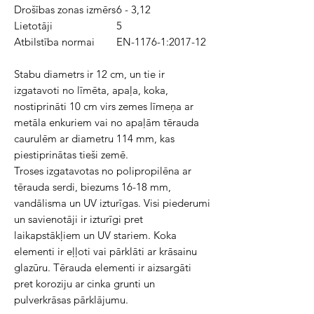
Drošības zonas izmērs
6 - 3,12
Lietotāji
5
Atbilstība normai
EN-1176-1:2017-12
Stabu diametrs ir 12 cm, un tie ir
izgatavoti no līmēta, apaļa, koka,
nostiprināti 10 cm virs zemes līmeņa ar
metāla enkuriem vai no apaļām tērauda
caurulēm ar diametru 114 mm, kas
piestiprinātas tieši zemē.
Troses izgatavotas no polipropilēna ar
tērauda serdi, biezums 16-18 mm,
vandālisma un UV izturīgas. Visi piederumi
un savienotāji ir izturīgi pret
laikapstākļiem un UV stariem. Koka
elementi ir eļļoti vai pārklāti ar krāsainu
glazūru. Tērauda elementi ir aizsargāti
pret koroziju ar cinka grunti un
pulverkrāsas pārklājumu.