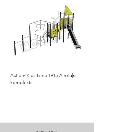
Action4Kids Lime 1915-A rotaļu
Dino slidkalniņš mazuļ
komplekts