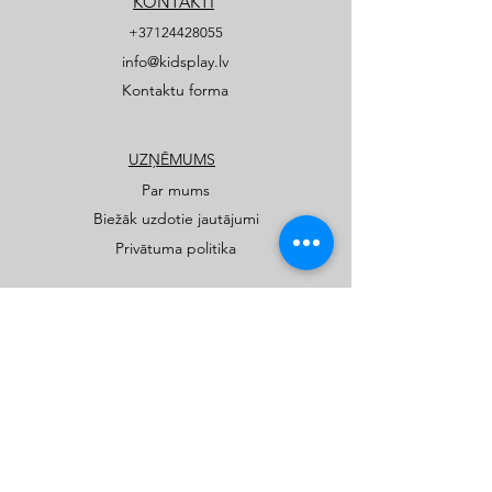
KONTAKTI
+37124428055
info@kidsplay.lv
Kontaktu forma
UZŅĒMUMS
Par mums
Biežāk uzdotie jautājumi
Privātuma politika
PRODUKTI
Publiskie rotaļu un sporta laukumi
Privātmāju rotaļu laukumi
Katalogi