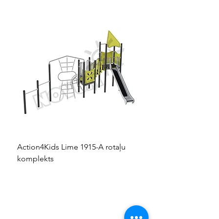
Action4Kids Lime 1915-A rotaļu
Dino slidkalniņš mazuļ
komplekts