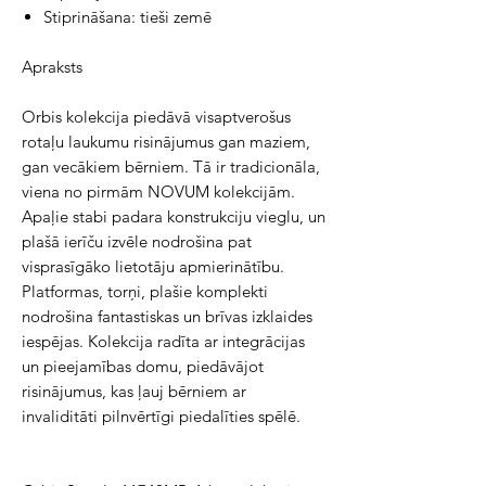
Stiprināšana: tieši zemē
Apraksts
Orbis kolekcija piedāvā visaptverošus 
rotaļu laukumu risinājumus gan maziem, 
gan vecākiem bērniem. Tā ir tradicionāla, 
viena no pirmām NOVUM kolekcijām. 
Apaļie stabi padara konstrukciju vieglu, un 
plašā ierīču izvēle nodrošina pat 
visprasīgāko lietotāju apmierinātību. 
Platformas, torņi, plašie komplekti 
nodrošina fantastiskas un brīvas izklaides 
iespējas. Kolekcija radīta ar integrācijas 
un pieejamības domu, piedāvājot 
risinājumus, kas ļauj bērniem ar 
invaliditāti pilnvērtīgi piedalīties spēlē.