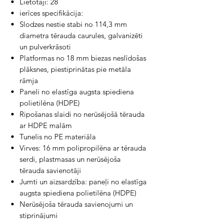
Lietotāji: 28
ierīces specifikācija:
Slodzes nestie stabi no 114,3 mm
diametra tērauda caurules, galvanizēti
un pulverkrāsoti
Platformas no 18 mm biezas neslīdošas
plāksnes, piestiprinātas pie metāla
rāmja
Paneli no elastīga augsta spiediena
polietilēna (HDPE)
Ripošanas slaidi no nerūsējošā tērauda
ar HDPE malām
Tunelis no PE materiāla
Virves: 16 mm polipropilēna ar tērauda
serdi, plastmasas un nerūsējoša
tērauda savienotāji
Jumti un aizsardzība: paneļi no elastīga
augsta spiediena polietilēna (HDPE)
Nerūsējoša tērauda savienojumi un
stiprinājumi