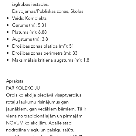
izglītības iestādes,
Dzīvojamās/Publiskās zonas, Skolas
Veids: Komplekts
Garums (m): 5,31
Platums (m): 6,88
Augstums (m): 3,8
Drošības zonas platība (m²): 51
Drošības zonas perimetrs (m): 33
Maksimālais kritiena augstums (m): 1,8
Apraksts
PAR KOLEKCIJU
Orbis kolekcija piedāvā visaptverošus
rotaļu laukumu risinājumus gan
jaunākiem, gan vecākiem bērniem. Tā ir
viena no tradicionālajām un pirmajām
NOVUM kolekcijām. Apaļie stabi
nodrošina vieglu un gaisīgu sajūtu,