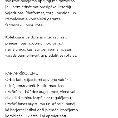
savukārt pieejamā aprīkojuma dažādība
ļauj apmierināt pat prasīgāko lietotāju
vajadzības. Platformas, torņi, bastioni un
izsmalcinātie komplekti garantē
fantastisku, brīvu rotaļu.
Kolekcija ir veidota ar integrācijas un
pieejamības nodomu, nodrošinot
risinājumus, kas ļauj bērniem ar īpašām
vajadzībām pilnvērtīgi piedalīties rotaļās.
PAR APRĪKOJUMU
Orbis kolekcijas torņi apvieno vairākus
risinājumus vienā. Platformas, kas
uzstādītas dažādos augstumos, viena vai
divu slidkalniņu iespēja ar regulējamu
uzstādīšanas augstumu un krāsaini paneļi
kā barjeras ir tikai daži piemēri iespējamo
kombināciju klāstā. Lai apmierinātu