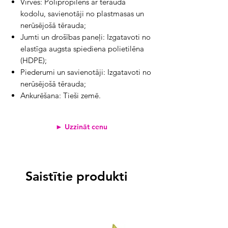
Virves: Polipropilēns ar tērauda
kodolu, savienotāji no plastmasas un
nerūsējošā tērauda;
Jumti un drošības paneļi: Izgatavoti no
elastīga augsta spiediena polietilēna
(HDPE);
Piederumi un savienotāji: Izgatavoti no
nerūsējošā tērauda;
Ankurēšana: Tieši zemē.
► Uzzināt cenu
Saistītie produkti