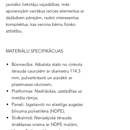
jaunāko lietotāju vajadzības, mēs
apvienojām vairākus ierīces elementus ar
dažādiem pārejām, radot interesantus
komplektus, kas veicina bērnu fizisko
attīstību.
MATERIĀLU SPECIFIKĀCIJAS
Būvniecība: Atbalsta stabi no cinkota
tērauda caurulēm ar diametru 114,3
mm, pulverkrāsoti un aizvākti ar
plastmasas vāciņiem;
Platformas: Neslīdošas, uzstādītas uz
metāla rāmja;
Paneļi: Izgatavoti no elastīga augstas
blīvuma polietilēna (HDPE);
Slidkalniņš: Nerūsējošā tērauda
slidēšanas virsma ar HDPE malām;