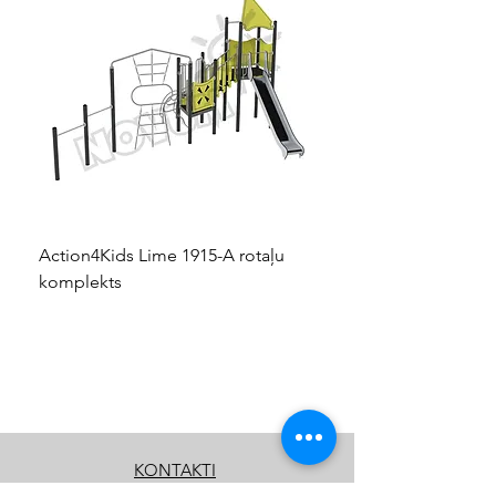
Action4Kids Lime 1915-A rotaļu
Dino slidkalniņš mazuļ
komplekts
KONTAKTI