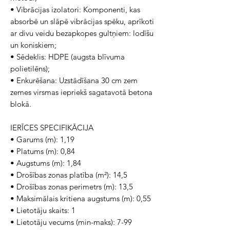
• Vibrācijas izolatori: Komponenti, kas
absorbē un slāpē vibrācijas spēku, aprīkoti
ar divu veidu bezapkopes gultņiem: lodīšu
un koniskiem;
• Sēdeklis: HDPE (augsta blīvuma
polietilēns);
• Enkurēšana: Uzstādīšana 30 cm zem
zemes virsmas iepriekš sagatavotā betona
blokā.
IERĪCES SPECIFIKĀCIJA
• Garums (m): 1,19
• Platums (m): 0,84
• Augstums (m): 1,84
• Drošības zonas platība (m²): 14,5
• Drošības zonas perimetrs (m): 13,5
• Maksimālais kritiena augstums (m): 0,55
• Lietotāju skaits: 1
• Lietotāju vecums (min-maks): 7-99