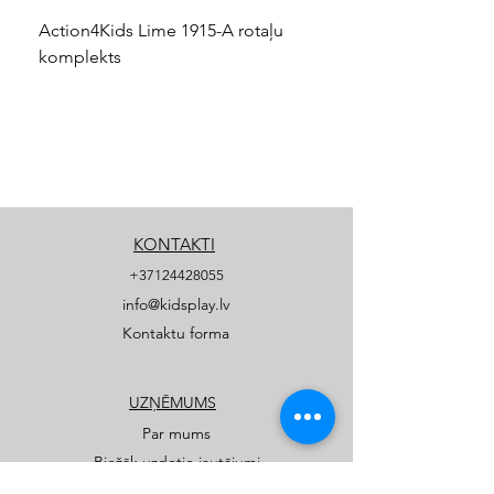
Action4Kids Lime 1915-A rotaļu
Dino slidkalniņš mazuļ
komplekts
KONTAKTI
+37124428055
info@kidsplay.lv
Kontaktu forma
UZŅĒMUMS
Par mums
Biežāk uzdotie jautājumi
Privātuma politika