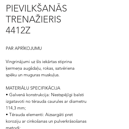
PIEVILKŠANĀS
TRENAŽIERIS
4412Z
PAR APRĪKOJUMU
Vingrinājumi uz šīs iekārtas stiprina
ķermeņa augšdaļu, rokas, satvēriena
spēku un muguras muskuļus.
MATERIĀLU SPECIFIKĀCIJA
• Galvenā konstrukcija: Nestspējīgi balsti
izgatavoti no tērauda caurules ar diametru
114,3 mm;
• Tērauda elementi: Aizsargāti pret
koroziju ar cinkošanas un pulverkrāsošanas
metodi;