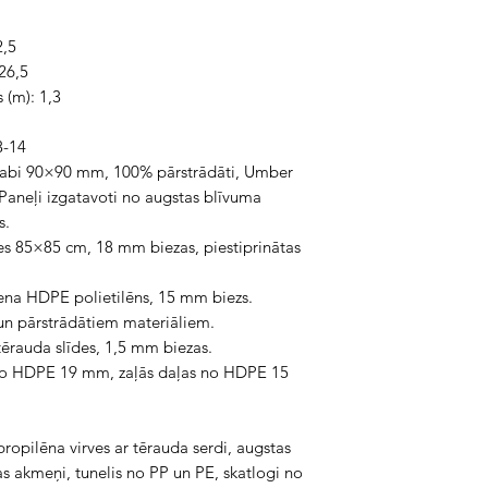
2,5
26,5
 (m): 1,3
3-14
 stabi 90×90 mm, 100% pārstrādāti, Umber
. Paneļi izgatavoti no augstas blīvuma
s.
es 85×85 cm, 18 mm biezas, piestiprinātas
ena HDPE polietilēns, 15 mm biezs.
un pārstrādātiem materiāliem.
tērauda slīdes, 1,5 mm biezas.
no HDPE 19 mm, zaļās daļas no HDPE 15
opilēna virves ar tērauda serdi, augstas
as akmeņi, tunelis no PP un PE, skatlogi no