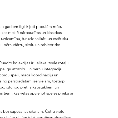
jau gadiem ilgi ir ļoti populāra mūsu
em, kas meklē pārbaudītas un klasiskas
uzticamību, funkcionalitāti un estētisku
ēli bērnudārzu, skolu un sabiedrisko
ro kolekcijas ir lieliska izvēle rotaļu
pējīgu attīstību un bērnu integrāciju.
opīgu spēli, māca koordināciju un
a no pārstrādātām izejvielām, tostarp
bu, izturību pret laikapstākļiem un
ms tiem, kas vēlas apvienot spēles prieku ar
s bez šūpošanās siksnām. Četru vietu
 no divām daļām jebkuras divas atsevišķas