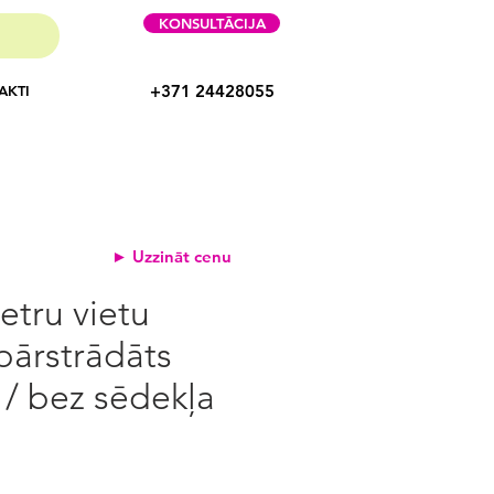
KONSULTĀCIJA
+371 24428055
AKTI
► Uzzināt cenu
etru vietu
pārstrādāts
 / bez sēdekļa