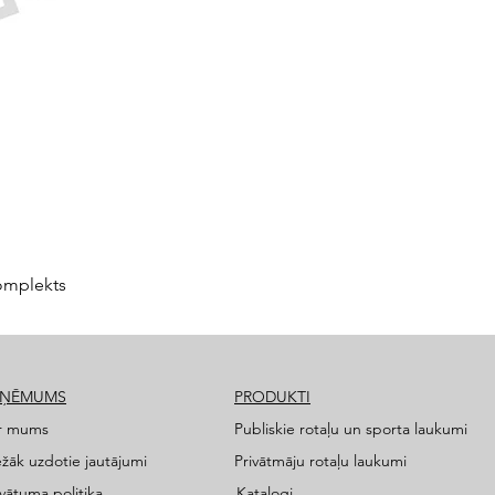
omplekts
ZŅĒMUMS
PRODUKTI
r mums
Publiskie rotaļu un sporta laukumi
ežāk uzdotie jautājumi
Privātmāju rotaļu laukumi
ivātuma politika
Katalogi