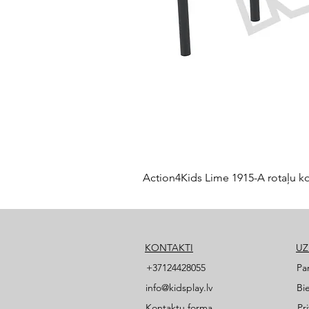
Action4Kids Lime 1915-A rotaļu k
KONTAKTI
U
+37124428055
Pa
info@kidsplay.lv
Bi
Kontaktu forma
Pr