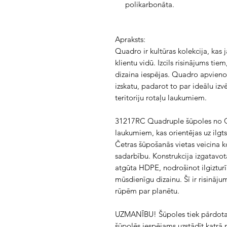
polikarbonāta.
Apraksts:
Quadro ir kultūras kolekcija, kas 
klientu vidū. Izcils risinājums ti
dizaina iespējas. Quadro apvieno 
izskatu, padarot to par ideālu izv
teritoriju rotaļu laukumiem.
31217RC Quadruple šūpoles no Quad
laukumiem, kas orientējas uz ilgts
Četras šūpošanās vietas veicina k
sadarbību. Konstrukcija izgatavot
atgūta HDPE, nodrošinot ilgizturī
mūsdienīgu dizainu. Šī ir risināju
rūpēm par planētu.
UZMANĪBU!
Šūpoles tiek pārdota
šūpolēs iespējams uzstādīt katrā