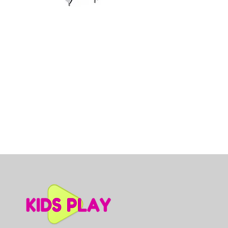
Dino slidkalniņš mazuļiem, A