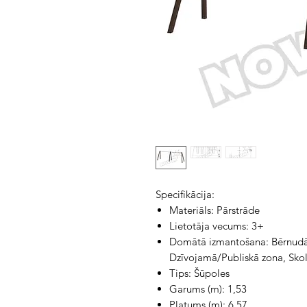
Specifikācija:
Materiāls: Pārstrāde
Lietotāja vecums: 3+
Domātā izmantošana: Bērnudārz
Dzīvojamā/Publiskā zona, Sko
Tips: Šūpoles
Garums (m): 1,53
Platums (m): 6,57