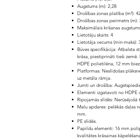
Augstums (m): 2,28
Drošības zonas platība (m²): 4
Drošības zonas perimetrs (m): 
Maksimālais krišanas augstums
Lietotāju skaits: 4
Lietotāja vecums (min-maks): 
Būves specifikācija: Atbalsta
krāsa, piestiprināti tieši zemē
HDPE polietilēna, 12 mm biez
Platformas: Neslīdošas plāksn
uz metāla rāmja.
Jumti un drošība: Augstspiedi
Elementi izgatavoti no HDPE 
Ripojamās slīdēs: Nerūsējošā 
Malu apdares: pelēkās daļas 
mm.
PE slīdēs.
Papildu elementi: 16 mm polipr
kvalitātes krāsainas kāpelēšan