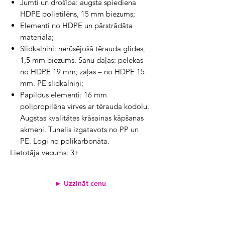
Jumti un drošība: augsta spiediena
HDPE polietilēns, 15 mm biezums;
Elementi no HDPE un pārstrādāta
materiāla;
Slidkalniņi: nerūsējošā tērauda glides,
1,5 mm biezums. Sānu daļas: pelēkas –
no HDPE 19 mm; zaļas – no HDPE 15
mm. PE slidkalniņi;
Papildus elementi: 16 mm
polipropilēna virves ar tērauda kodolu.
Augstas kvalitātes krāsainas kāpšanas
akmeņi. Tunelis izgatavots no PP un
PE. Logi no polikarbonāta.
Lietotāja vecums: 3+
► Uzzināt cenu