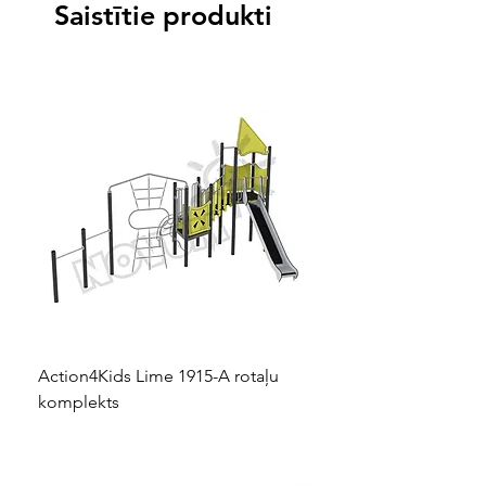
Saistītie produkti
Action4Kids Lime 1915-A rotaļu
Dino slidkalniņš mazuļ
komplekts