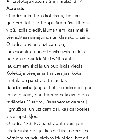
Lietotāja vecums (min-maks): 3-14
Apraksts
Quadro ir kultūras kolekcija, kas jau
gadiem ilgi ir ļoti populāra mūsu klientu
vidū. Izcils piedāvājums tiem, kas meklē
pierādītas risinājumus un klasisku dizainu.
Quadro apvieno uzticamību,
funkcionalitāti un estētisku izskatu, kas
padara to par ideālu izvēli rotaļu
laukumiem skolās un publiskās vietās.
Kolekcija pieejama trīs versijās: koka,
metāla un pārstrādātā, un tās
daudzpusība ļauj tai lieliski iederēties gan
mūsdienīgās, gan tradicionālākās telpās.
Izvēloties Quadro, jūs saņemat garantiju
ilgmūžībai un uzticamībai, kas darbosies
visos apstākļos.
Quadro 1238RC pārstrādātā versija ir
ekoloģiska opcija, kas ne tikai nodrošina
bērniem stundu aktīvas izklaides, bet arī