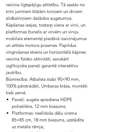
veicina ilgtspējīgu attīstību. Tā sastāv no
trim jumtiem klātām torņiem un diviem
slidkalniņiem dažādos augstumos.
Kāpšanas ieejas, tostarp viena ar virvi, un
platformas (tunelis ar virvēm un virvju
mobilais elements) piedāvā izaicinājumus
un attīsta motora prasmes. Papildus
vingrošanas stienis un horizontālā kāpnes
veicina fizisko aktivitāti, savukārt
izglītojošie paneļi garantē interaktīvu
jautrību.
Būvniecība: Atbalsta stabi 90×90 mm,
100% pārstrādāti, Umberas krāsa, montēti
tieši zemē.
Paneļi: augsta spiediena HDPE
polietilēns, 12 mm biezums;
Platformas: neslīdoša dēļu virsma
85×85 cm, 18 mm biezums, uzstādīta
uz metāla rāmja;