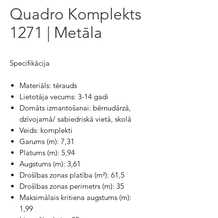
Quadro Komplekts
1271 | Metāla
Specifikācija
Materiāls: tērauds
Lietotāja vecums: 3-14 gadi
Domāts izmantošanai: bērnudārzā,
dzīvojamā/ sabiedriskā vietā, skolā
Veids: komplekti
Garums (m): 7,31
Platums (m): 5,94
Augstums (m): 3,61
Drošības zonas platība (m²): 61,5
Drošības zonas perimetrs (m): 35
Maksimālais kritiena augstums (m):
1,99