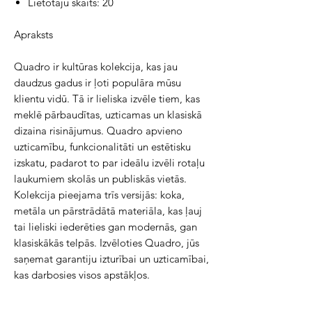
Lietotāju skaits: 20
Apraksts
Quadro ir kultūras kolekcija, kas jau 
daudzus gadus ir ļoti populāra mūsu 
klientu vidū. Tā ir lieliska izvēle tiem, kas 
meklē pārbaudītas, uzticamas un klasiskā 
dizaina risinājumus. Quadro apvieno 
uzticamību, funkcionalitāti un estētisku 
izskatu, padarot to par ideālu izvēli rotaļu 
laukumiem skolās un publiskās vietās. 
Kolekcija pieejama trīs versijās: koka, 
metāla un pārstrādātā materiāla, kas ļauj 
tai lieliski iederēties gan modernās, gan 
klasiskākās telpās. Izvēloties Quadro, jūs 
saņemat garantiju izturībai un uzticamībai, 
kas darbosies visos apstākļos.