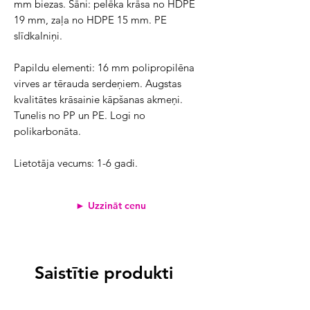
mm biezas. Sāni: pelēka krāsa no HDPE 
19 mm, zaļa no HDPE 15 mm. PE 
slīdkalniņi.
Papildu elementi: 16 mm polipropilēna 
virves ar tērauda serdeņiem. Augstas 
kvalitātes krāsainie kāpšanas akmeņi. 
Tunelis no PP un PE. Logi no 
polikarbonāta.
Lietotāja vecums: 1-6 gadi.
► Uzzināt cenu
Saistītie produkti