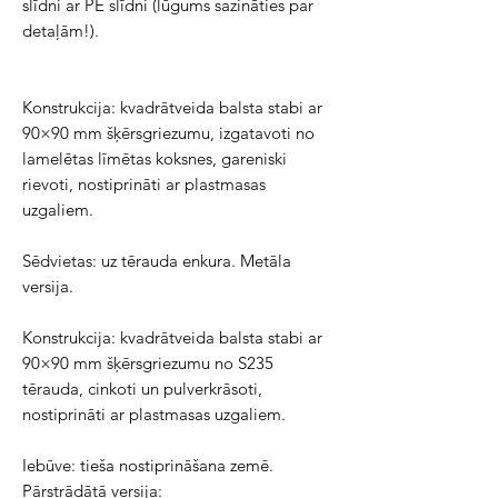
slīdni ar PE slīdni (lūgums sazināties par 
detaļām!).
Konstrukcija: kvadrātveida balsta stabi ar 
90×90 mm šķērsgriezumu, izgatavoti no 
lamelētas līmētas koksnes, gareniski 
rievoti, nostiprināti ar plastmasas 
uzgaliem.
Sēdvietas: uz tērauda enkura. Metāla 
versija.
Konstrukcija: kvadrātveida balsta stabi ar 
90×90 mm šķērsgriezumu no S235 
tērauda, cinkoti un pulverkrāsoti, 
nostiprināti ar plastmasas uzgaliem.
Iebūve: tieša nostiprināšana zemē. 
Pārstrādātā versija: