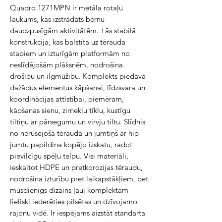
Quadro 1271MPN ir metāla rotaļu 
laukums, kas izstrādāts bērnu 
daudzpusīgām aktivitātēm. Tās stabilā 
konstrukcija, kas balstīta uz tērauda 
stabiem un izturīgām platformām no 
neslīdējošām plāksnēm, nodrošina 
drošību un ilgmūžību. Komplekts piedāvā 
dažādus elementus kāpšanai, līdzsvara un 
koordinācijas attīstībai, piemēram, 
kāpšanas sienu, zirnekļu tīklu, kustīgu 
tiltiņu ar pārsegumu un virvju tiltu. Slīdnis 
no nerūsējošā tērauda un jumtiņš ar hip 
jumtu papildina kopējo izskatu, radot 
pievilcīgu spēļu telpu. Visi materiāli, 
ieskaitot HDPE un pretkorozijas tēraudu, 
nodrošina izturību pret laikapstākļiem, bet 
mūsdienīgs dizains ļauj komplektam 
lieliski iederēties pilsētas un dzīvojamo 
rajonu vidē. Ir iespējams aizstāt standarta 