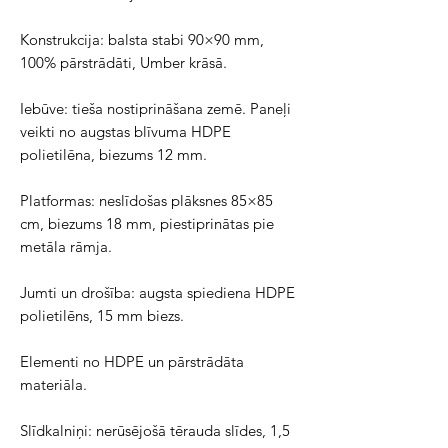
Konstrukcija: balsta stabi 90×90 mm, 
100% pārstrādāti, Umber krāsā.
Iebūve: tieša nostiprināšana zemē. Paneļi 
veikti no augstas blīvuma HDPE 
polietilēna, biezums 12 mm.
Platformas: neslīdošas plāksnes 85×85 
cm, biezums 18 mm, piestiprinātas pie 
metāla rāmja.
Jumti un drošība: augsta spiediena HDPE 
polietilēns, 15 mm biezs.
Elementi no HDPE un pārstrādāta 
materiāla.
Slīdkalniņi: nerūsējošā tērauda slīdes, 1,5 