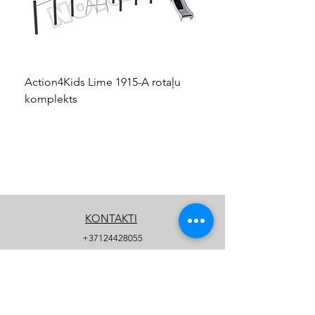
Action4Kids Lime 1915-A rotaļu
Dino slidkalniņš mazuļ
komplekts
KONTAKTI
+37124428055
info@kidsplay.lv
Kontaktu forma