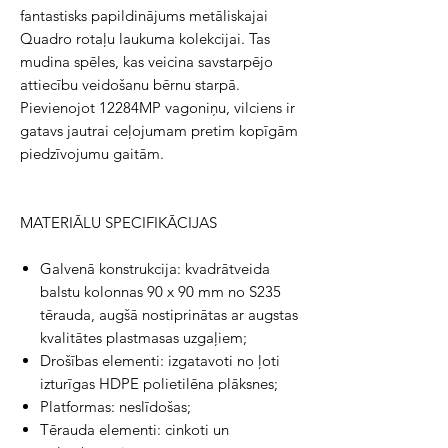
fantastisks papildinājums metāliskajai
Quadro rotaļu laukuma kolekcijai. Tas
mudina spēles, kas veicina savstarpējo
attiecību veidošanu bērnu starpā.
Pievienojot 12284MP vagoniņu, vilciens ir
gatavs jautrai ceļojumam pretim kopīgām
piedzīvojumu gaitām.
MATERIĀLU SPECIFIKĀCIJAS
Galvenā konstrukcija: kvadrātveida
balstu kolonnas 90 x 90 mm no S235
tērauda, augšā nostiprinātas ar augstas
kvalitātes plastmasas uzgaļiem;
Drošības elementi: izgatavoti no ļoti
izturīgas HDPE polietilēna plāksnes;
Platformas: neslīdošas;
Tērauda elementi: cinkoti un