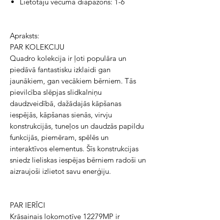
Lietotāju vecuma diapazons: 1-6
Apraksts:
PAR KOLEKCIJU
Quadro kolekcija ir ļoti populāra un
piedāvā fantastisku izklaidi gan
jaunākiem, gan vecākiem bērniem. Tās
pievilcība slēpjas slidkalniņu
daudzveidībā, dažādajās kāpšanas
iespējās, kāpšanas sienās, virvju
konstrukcijās, tuneļos un daudzās papildu
funkcijās, piemēram, spēlēs un
interaktīvos elementus. Šīs konstrukcijas
sniedz lieliskas iespējas bērniem radoši un
aizraujoši izlietot savu enerģiju.
PAR IERĪCI
Krāsainais lokomotīve 12279MP ir