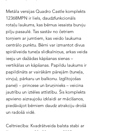
Metāla versijas Quadro Castle komplekts 
12368MPN ir liels, daudzfunkcionāls 
rotaļu laukums, kas bērnus iesaista burvju 
pilju pasaulē. Tas sastāv no četriem 
torņiem ar jumtiem, kas veido laukuma 
centrālo punktu. Bērni var izmantot divus 
spirālveida tuneļa slidkalniņus, arkas veida 
ieeju un dažādas kāpšanas sienas – 
vertikālas un kāpšanas. Papildu laukums ir 
papildināts ar vairākām pārejām (tuneļa, 
virvju), pārkaru un balkonu. Izglītojošas 
paneļi – princese un bruņinieks – veicina 
jautrību un iztēles attīstību. Šis komplekts 
apvieno aizraujošu izklaidi ar mācīšanos, 
piedāvājot bērniem daudz atrakciju drošā 
un radošā vidē.

Celtniecība: Kvadrātveida balsta stabi ar 