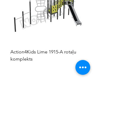
Action4Kids Lime 1915-A rotaļu
Dino slidkalniņš mazuļ
komplekts
KONTAKTI
+37124428055
info@kidsplay.lv