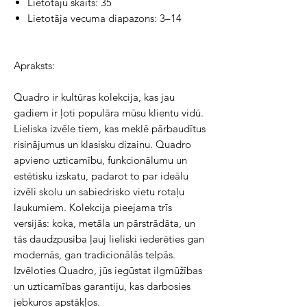
Lietotāju skaits: 35
Lietotāja vecuma diapazons: 3–14
Apraksts:
Quadro ir kultūras kolekcija, kas jau 
gadiem ir ļoti populāra mūsu klientu vidū. 
Lieliska izvēle tiem, kas meklē pārbaudītus 
risinājumus un klasisku dizainu. Quadro 
apvieno uzticamību, funkcionālumu un 
estētisku izskatu, padarot to par ideālu 
izvēli skolu un sabiedrisko vietu rotaļu 
laukumiem. Kolekcija pieejama trīs 
versijās: koka, metāla un pārstrādāta, un 
tās daudzpusība ļauj lieliski iederēties gan 
modernās, gan tradicionālās telpās. 
Izvēloties Quadro, jūs iegūstat ilgmūžības 
un uzticamības garantiju, kas darbosies 
jebkuros apstākļos.
