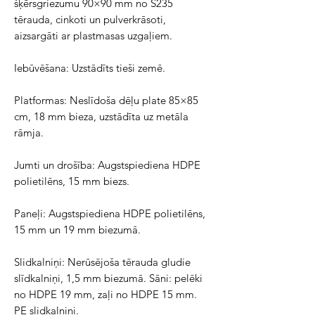
šķērsgriezumu 90×90 mm no S235 
tērauda, cinkoti un pulverkrāsoti, 
aizsargāti ar plastmasas uzgaļiem.
Iebūvēšana: Uzstādīts tieši zemē.
Platformas: Neslīdoša dēļu plate 85×85 
cm, 18 mm bieza, uzstādīta uz metāla 
rāmja.
Jumti un drošība: Augstspiediena HDPE 
polietilēns, 15 mm biezs.
Paneļi: Augstspiediena HDPE polietilēns, 
15 mm un 19 mm biezumā.
Slidkalniņi: Nerūsējoša tērauda gludie 
slīdkalniņi, 1,5 mm biezumā. Sāni: pelēki 
no HDPE 19 mm, zaļi no HDPE 15 mm. 
PE slidkalniņi.