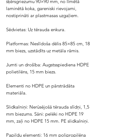
šķērsgriezumu 90×90 mm, no līmētā
laminētā koka, gareniski rievojami,
nostiprināti ar plastmasas uzgaļiem.
Sēdvietas: Uz tērauda enkura.
Platformas: Neslīdoša dēlis 85×85 cm, 18
mm biezs, uzstādīts uz metāla rāmis.
Jumti un drošība: Augstsspiediena HDPE
polietilēns, 15 mm biezs.
Elementi no HDPE un pārstrādāta
materiāla.
Slidkalniņi: Nerūsējošā tērauda slīdņi, 1,5
mm biezums. Sāni: pelēki no HDPE 19
mm, zaļi no HDPE 15 mm. PE slidkalniņi.
Papildu elementi: 16 mm polipropilēna