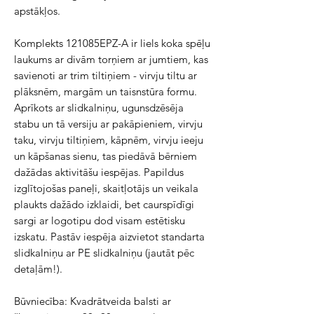
apstākļos.
Komplekts 121085EPZ-A ir liels koka spēļu
laukums ar divām torņiem ar jumtiem, kas
savienoti ar trim tiltiņiem - virvju tiltu ar
plāksnēm, margām un taisnstūra formu.
Aprīkots ar slidkalniņu, ugunsdzēsēja
stabu un tā versiju ar pakāpieniem, virvju
taku, virvju tiltiņiem, kāpnēm, virvju ieeju
un kāpšanas sienu, tas piedāvā bērniem
dažādas aktivitāšu iespējas. Papildus
izglītojošas paneļi, skaitļotājs un veikala
plaukts dažādo izklaidi, bet caurspīdīgi
sargi ar logotipu dod visam estētisku
izskatu. Pastāv iespēja aizvietot standarta
slidkalniņu ar PE slidkalniņu (jautāt pēc
detaļām!).
Būvniecība: Kvadrātveida balsti ar