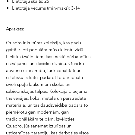
Lietotāju skaits: 25
Lietotāja vecums (min-maks): 3-14
Apraksts:
Quadro ir kultūras kolekcija, kas gadu
gaitā ir ļoti populāra mūsu klientu vidū.
Lieliska izvēle tiem, kas meklē pārbaudītus
risinājumus un klasisku dizainu. Quadro
apvieno uzticamību, funkcionalitāti un
estētisku izskatu, padarot to par ideālu
izvēli spēļu laukumiem skolās un
sabiedriskajās telpās. Kolekcija pieejama
trīs versijās: koka, metāla un pārstrādātā
materiālā, un tās daudzveidība padara to
piemērotu gan modernām, gan
tradicionālākām telpām. Izvēloties
Quadro, jūs saņemat izturības un
uzticamības garantiju, kas darbosies visos