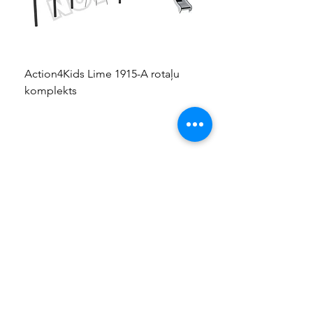
Action4Kids Lime 1915-A rotaļu
Dino slidkalniņš mazuļ
komplekts
KONTAKTI
+37124428055
info@kidsplay.lv
Kontaktu forma
UZŅĒMUMS