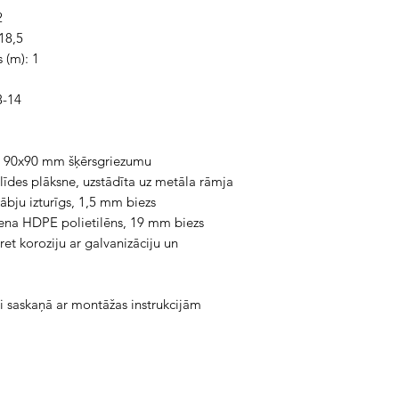
2
18,5
 (m): 1
3-14
ar 90x90 mm šķērsgriezumu
līdes plāksne, uzstādīta uz metāla rāmja
kābju izturīgs, 1,5 mm biezs
ena HDPE polietilēns, 19 mm biezs
et koroziju ar galvanizāciju un
i saskaņā ar montāžas instrukcijām