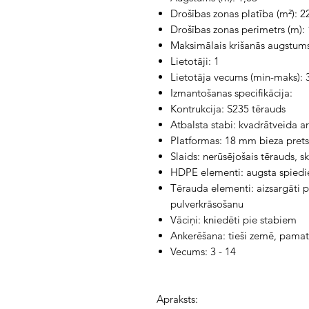
Drošības zonas platība (m²): 2
Drošības zonas perimetrs (m): 
Maksimālais krišanās augstums
Lietotāji: 1
Lietotāja vecums (min-maks): 
Izmantošanas specifikācija:
Kontrukcija: S235 tērauds
Atbalsta stabi: kvadrātveida 
Platformas: 18 mm bieza prets
Slaids: nerūsējošais tērauds, s
HDPE elementi: augsta spiedi
Tērauda elementi: aizsargāti pr
pulverkrāsošanu
Vāciņi: kniedēti pie stabiem
Ankerēšana: tieši zemē, pamat
Vecums: 3 - 14
Apraksts: