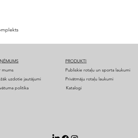
omplekts
ZŅĒMUMS
PRODUKTI
r mums
Publiskie rotaļu un sporta laukumi
ežāk uzdotie jautājumi
Privātmāju rotaļu laukumi
ivātuma politika
Katalogi