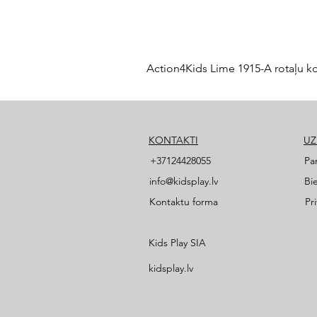
Action4Kids Lime 1915-A rotaļu k
KONTAKTI
U
+37124428055
Pa
info@kidsplay.lv
Bi
Kontaktu forma
Pr
Kids Play SIA
kidsplay.lv