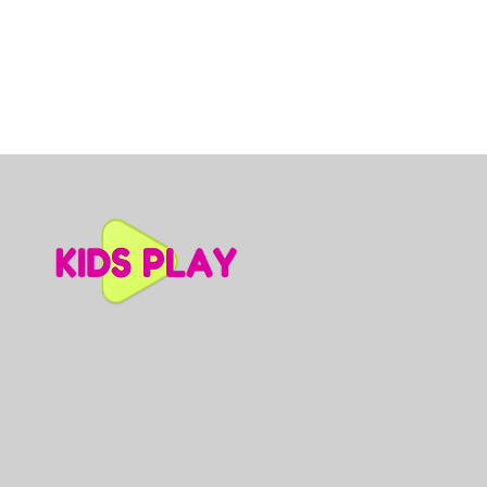
Dino slidkalniņš mazuļiem, A