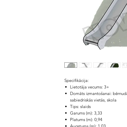
Specifikācija:
Lietotāja vecums: 3+
Domāts izmantošanai: bērnudār
sabiedriskās vietās, skola
Tips: slaids
Garums (m): 3,33
Platums (m): 0,94
Augstums (m): 1,03