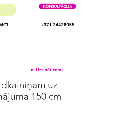
KONSULTĀCIJA
+371 24428055
AKTI
► Uzzināt cenu
idkalniņam uz
nājuma 150 cm