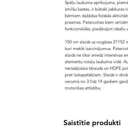
Spēļu laukuma aprīkojums, piemēra
smilšu kastes, ir būtiski jebkuras
bērniem dažādus fiziskās aktivitāt
prasmes. Pateicoties šiem ierīcēm
funkcionālāks, piedāvājot ideālu 
150 cm slaids uz nogāzes 21152 ir
kuri meklē izaicinājumus. Pateic
slaids ne tikai sniedz intensīvas e
elementu rotaļu laukuma vidē. Au
nerūsējošais tērauds un HDPE poli
pret laikapstākļiem. Slaids ir droš
vecumā no 3 līdz 14 gadiem gaidām
motorikas attīstību.
Saistītie produkti