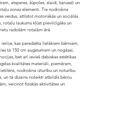
m, atsperes, šūpoles, slaidi, karuseļi un
 rotaļu zonas elementi. Tie nodrošina
es veidus, attīstot motoriskās un sociālās
, rotaļu laukums kļūst pievilcīgāks un
vietu radošām rotaļām ārā.
 ierīce, kas paredzēta lielākiem bērniem,
oties tā 150 cm augstumam un nogāzei,
mocijas, bet arī ievieš dabiskas estētikas
gstas kvalitātes materiāli, piemēram,
etilēns, nodrošina izturību un noturību
s, un tā dizains noteikti atbildīs bērnu
, veicinot fiziskās aktivitātes un