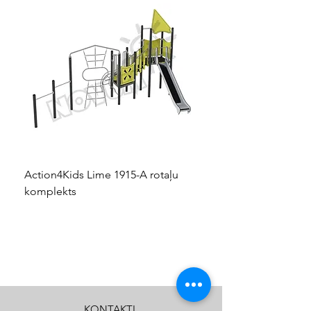
Action4Kids Lime 1915-A rotaļu
Dino slidkalniņš mazuļ
komplekts
KONTAKTI