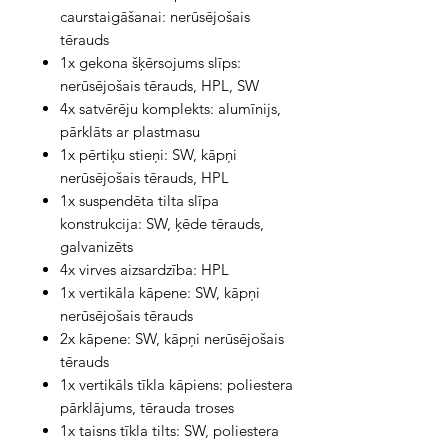
caurstaigāšanai: nerūsējošais
tērauds
1x gekona šķērsojums slīps:
nerūsējošais tērauds, HPL, SW
4x satvērēju komplekts: alumīnijs,
pārklāts ar plastmasu
1x pērtiķu stieņi: SW, kāpņi
nerūsējošais tērauds, HPL
1x suspendēta tilta slīpa
konstrukcija: SW, ķēde tērauds,
galvanizēts
4x virves aizsardzība: HPL
1x vertikāla kāpene: SW, kāpņi
nerūsējošais tērauds
2x kāpene: SW, kāpņi nerūsējošais
tērauds
1x vertikāls tīkla kāpiens: poliestera
pārklājums, tērauda troses
1x taisns tīkla tilts: SW, poliestera