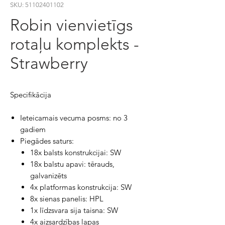
SKU: 51102401102
Robin vienvietīgs
rotaļu komplekts -
Strawberry
Specifikācija
Ieteicamais vecuma posms: no 3
gadiem
Piegādes saturs:
18x balsts konstrukcijai: SW
18x balstu apavi: tērauds,
galvanizēts
4x platformas konstrukcija: SW
8x sienas panelis: HPL
1x līdzsvara sija taisna: SW
4x aizsardzības lapas