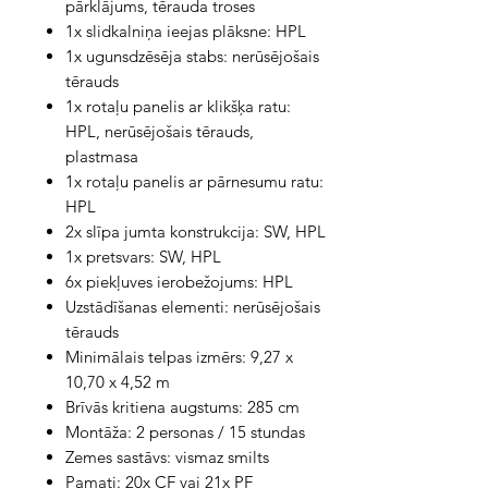
pārklājums, tērauda troses
1x slidkalniņa ieejas plāksne: HPL
1x ugunsdzēsēja stabs: nerūsējošais
tērauds
1x rotaļu panelis ar klikšķa ratu:
HPL, nerūsējošais tērauds,
plastmasa
1x rotaļu panelis ar pārnesumu ratu:
HPL
2x slīpa jumta konstrukcija: SW, HPL
1x pretsvars: SW, HPL
6x piekļuves ierobežojums: HPL
Uzstādīšanas elementi: nerūsējošais
tērauds
Minimālais telpas izmērs: 9,27 x
10,70 x 4,52 m
Brīvās kritiena augstums: 285 cm
Montāža: 2 personas / 15 stundas
Zemes sastāvs: vismaz smilts
Pamati: 20x CF vai 21x PF