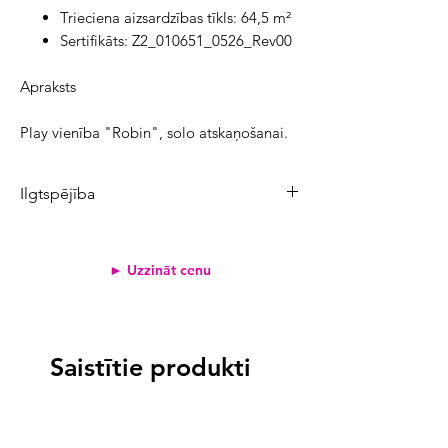
Trieciena aizsardzības tīkls: 64,5 m²
Sertifikāts: Z2_010651_0526_Rev00
Apraksts
Play vienība "Robin", solo atskaņošanai.
Ilgtspējība
Produkta CO₂ emisijas:
1825,4 kg
Atjaunojamo izejvielu īpatsvars:
60%
► Uzzināt cenu
Pārstrādāto materiālu īpatsvars:
13%
Svērtais emisiju koeficients
<2
1,2 kg
Saistītie produkti
2-3
>3