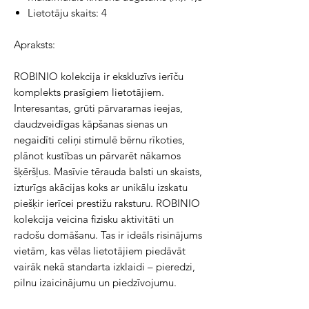
Lietotāju skaits: 4
Apraksts:
ROBINIO kolekcija ir ekskluzīvs ierīču 
komplekts prasīgiem lietotājiem. 
Interesantas, grūti pārvaramas ieejas, 
daudzveidīgas kāpšanas sienas un 
negaidīti celiņi stimulē bērnu rīkoties, 
plānot kustības un pārvarēt nākamos 
šķēršļus. Masīvie tērauda balsti un skaists, 
izturīgs akācijas koks ar unikālu izskatu 
piešķir ierīcei prestižu raksturu. ROBINIO 
kolekcija veicina fizisku aktivitāti un 
radošu domāšanu. Tas ir ideāls risinājums 
vietām, kas vēlas lietotājiem piedāvāt 
vairāk nekā standarta izklaidi – pieredzi, 
pilnu izaicinājumu un piedzīvojumu.