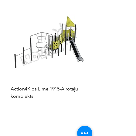
Action4Kids Lime 1915-A rotaļu
Dino slidkalniņš mazuļ
komplekts