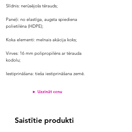
Slīdnis: nerūsējošs tērauds;
Paneļi: no elastīga, augsta spiediena 
polietilēna (HDPE);
Koka elementi: melnais akācija koks;
Virves: 16 mm polipropilēns ar tērauda 
kodolu;
Iestiprināšana: tieša iestiprināšana zemē.
► Uzzināt cenu
Saistītie produkti