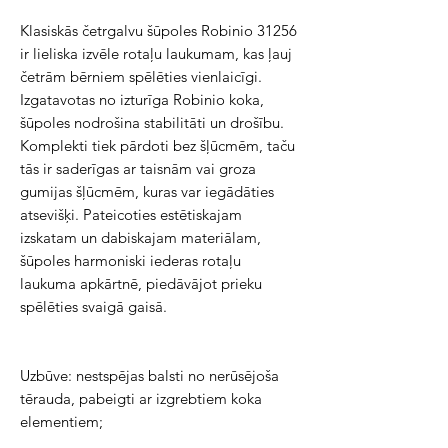
Klasiskās četrgalvu šūpoles Robinio 31256 
ir lieliska izvēle rotaļu laukumam, kas ļauj 
četrām bērniem spēlēties vienlaicīgi. 
Izgatavotas no izturīga Robinio koka, 
šūpoles nodrošina stabilitāti un drošību. 
Komplekti tiek pārdoti bez šļūcmēm, taču 
tās ir saderīgas ar taisnām vai groza 
gumijas šļūcmēm, kuras var iegādāties 
atsevišķi. Pateicoties estētiskajam 
izskatam un dabiskajam materiālam, 
šūpoles harmoniski iederas rotaļu 
laukuma apkārtnē, piedāvājot prieku 
spēlēties svaigā gaisā.
Uzbūve: nestspējas balsti no nerūsējoša 
tērauda, pabeigti ar izgrebtiem koka 
elementiem;