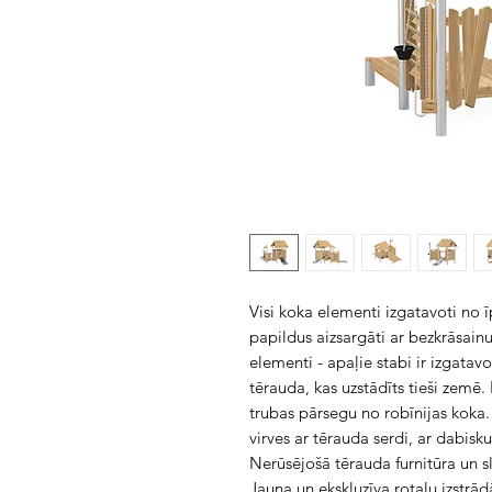
Visi koka elementi izgatavoti no īp
papildus aizsargāti ar bezkrāsainu
elementi - apaļie stabi ir izgatav
tērauda, ​​kas uzstādīts tieši zemē
trubas pārsegu no robīnijas koka.
virves ar tērauda serdi, ar dabisku 
Nerūsējošā tērauda furnitūra un sl
Jauna un ekskluzīva rotaļu izstrād