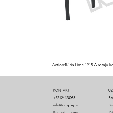
Action4Kids Lime 1915-A rotaļu k
KONTAKTI
U
+37124428055
Pa
info@kidsplay.lv
Bi
Kontaktu forma
Pr