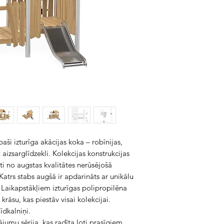
aši izturīga akācijas koka – robīnijas,
 aizsarglīdzekli. Kolekcijas konstrukcijas
oti no augstas kvalitātes nerūsējošā
. Katrs stabs augšā ir apdarināts ar unikālu
 Laikapstākļiem izturīgas polipropilēna
krāsu, kas piestāv visai kolekcijai.
īdkalniņi.
ājumu sērija, kas radīta ļoti prasīgiem