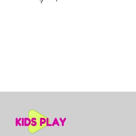
Dino slidkalniņš mazuļiem, A