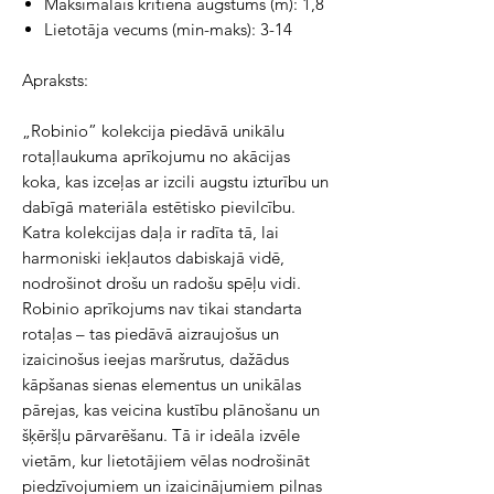
Maksimālais kritiena augstums (m): 1,8
Lietotāja vecums (min-maks): 3-14
Apraksts:
„Robinio” kolekcija piedāvā unikālu
rotaļlaukuma aprīkojumu no akācijas
koka, kas izceļas ar izcili augstu izturību un
dabīgā materiāla estētisko pievilcību.
Katra kolekcijas daļa ir radīta tā, lai
harmoniski iekļautos dabiskajā vidē,
nodrošinot drošu un radošu spēļu vidi.
Robinio aprīkojums nav tikai standarta
rotaļas – tas piedāvā aizraujošus un
izaicinošus ieejas maršrutus, dažādus
kāpšanas sienas elementus un unikālas
pārejas, kas veicina kustību plānošanu un
šķēršļu pārvarēšanu. Tā ir ideāla izvēle
vietām, kur lietotājiem vēlas nodrošināt
piedzīvojumiem un izaicinājumiem pilnas