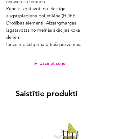
nerūsējoša tērauda.
Paneļi: Izgatavoti no elastīga
augstspiediena polietilēna (HDPE).
Drošības elementi: Aizsargmargas
izgatavotas no melnās akācijas koka
dēļiem.
Ierīce ir piestiprināta tieši pie zemes.
► Uzzināt cenu
Saistītie produkti