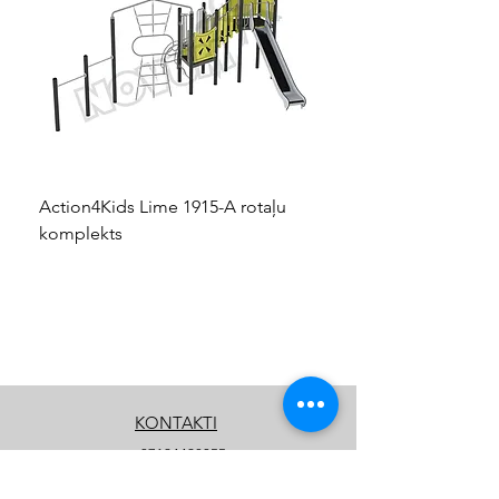
Action4Kids Lime 1915-A rotaļu
Dino slidkalniņš mazuļ
komplekts
KONTAKTI
+37124428055
info@kidsplay.lv