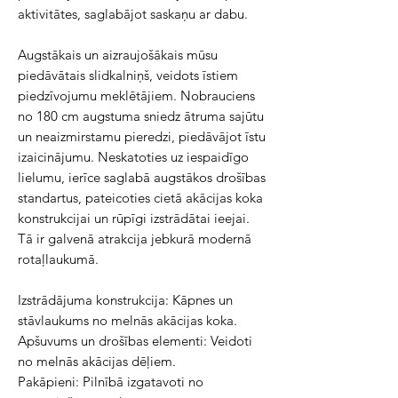
aktivitātes, saglabājot saskaņu ar dabu.
Augstākais un aizraujošākais mūsu
piedāvātais slidkalniņš, veidots īstiem
piedzīvojumu meklētājiem. Nobrauciens
no 180 cm augstuma sniedz ātruma sajūtu
un neaizmirstamu pieredzi, piedāvājot īstu
izaicinājumu. Neskatoties uz iespaidīgo
lielumu, ierīce saglabā augstākos drošības
standartus, pateicoties cietā akācijas koka
konstrukcijai un rūpīgi izstrādātai ieejai.
Tā ir galvenā atrakcija jebkurā modernā
rotaļlaukumā.
Izstrādājuma konstrukcija: Kāpnes un
stāvlaukums no melnās akācijas koka.
Apšuvums un drošības elementi: Veidoti
no melnās akācijas dēļiem.
Pakāpieni: Pilnībā izgatavoti no