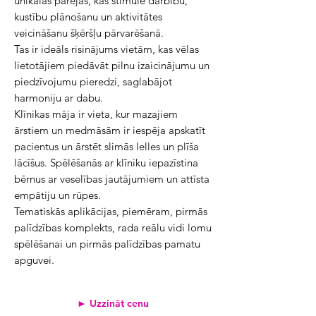
unikālas pārejas, kas stimulē darbību, 
kustību plānošanu un aktivitātes 
veicināšanu šķēršļu pārvarēšanā.
Tas ir ideāls risinājums vietām, kas vēlas 
lietotājiem piedāvāt pilnu izaicinājumu un 
piedzīvojumu pieredzi, saglabājot 
harmoniju ar dabu.
Klīnikas māja ir vieta, kur mazajiem 
ārstiem un medmāsām ir iespēja apskatīt 
pacientus un ārstēt slimās lelles un plīša 
lācīšus. Spēlēšanās ar klīniku iepazīstina 
bērnus ar veselības jautājumiem un attīsta 
empātiju un rūpes.
Tematiskās aplikācijas, piemēram, pirmās 
palīdzības komplekts, rada reālu vidi lomu 
spēlēšanai un pirmās palīdzības pamatu 
apguvei.
► Uzzināt cenu