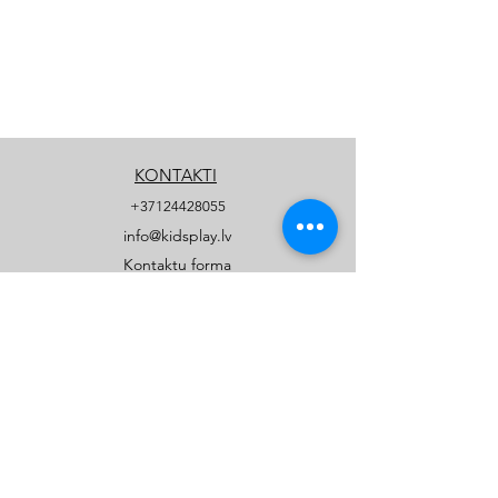
KONTAKTI
+37124428055
info@kidsplay.lv
Kontaktu forma
UZŅĒMUMS
Par mums
Biežāk uzdotie jautājumi
Privātuma politika
PRODUKTI