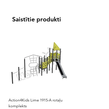
Saistītie produkti
Action4Kids Lime 1915-A rotaļu
Dino slidkalniņš mazuļ
komplekts