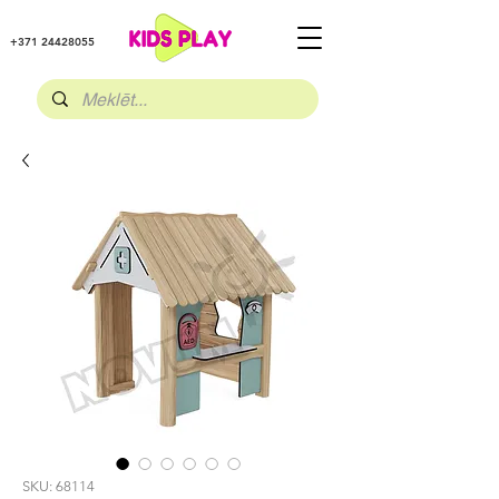
+371 24428055
SKU: 68114