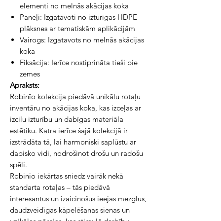
elementi no melnās akācijas koka
Paneļi: Izgatavoti no izturīgas HDPE
plāksnes ar tematiskām aplikācijām
Vairogs: Izgatavots no melnās akācijas
koka
Fiksācija: Ierīce nostiprināta tieši pie
zemes
Apraksts:
Robinīo kolekcija piedāvā unikālu rotaļu 
inventāru no akācijas koka, kas izceļas ar 
izcilu izturību un dabīgas materiāla 
estētiku. Katra ierīce šajā kolekcijā ir 
izstrādāta tā, lai harmoniski saplūstu ar 
dabisko vidi, nodrošinot drošu un radošu 
spēli.
Robinīo iekārtas sniedz vairāk nekā 
standarta rotaļas – tās piedāvā 
interesantus un izaicinošus ieejas mezglus, 
daudzveidīgas kāpelēšanas sienas un 