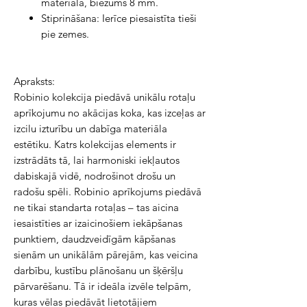
materiāla, biezums 8 mm.
Stiprināšana: Ierīce piesaistīta tieši
pie zemes.
Apraksts:
Robinio kolekcija piedāvā unikālu rotaļu
aprīkojumu no akācijas koka, kas izceļas ar
izcilu izturību un dabīga materiāla
estētiku. Katrs kolekcijas elements ir
izstrādāts tā, lai harmoniski iekļautos
dabiskajā vidē, nodrošinot drošu un
radošu spēli. Robinio aprīkojums piedāvā
ne tikai standarta rotaļas – tas aicina
iesaistīties ar izaicinošiem iekāpšanas
punktiem, daudzveidīgām kāpšanas
sienām un unikālām pārejām, kas veicina
darbību, kustību plānošanu un šķēršļu
pārvarēšanu. Tā ir ideāla izvēle telpām,
kuras vēlas piedāvāt lietotājiem