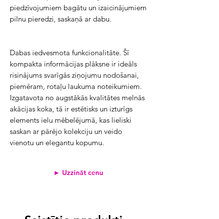
piedzīvojumiem bagātu un izaicinājumiem
pilnu pieredzi, saskaņā ar dabu.
Dabas iedvesmota funkcionalitāte. Šī
kompakta informācijas plāksne ir ideāls
risinājums svarīgās ziņojumu nodošanai,
piemēram, rotaļu laukuma noteikumiem.
Izgatavota no augstākās kvalitātes melnās
akācijas koka, tā ir estētisks un izturīgs
elements ielu mēbelējumā, kas lieliski
saskan ar pārējo kolekciju un veido
vienotu un elegantu kopumu.
► Uzzināt cenu