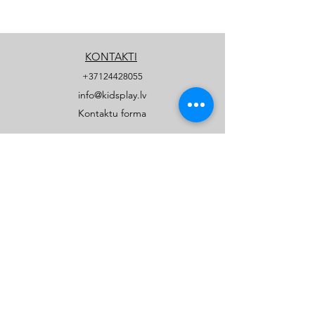
KONTAKTI
+37124428055
info@kidsplay.lv
Kontaktu forma
UZŅĒMUMS
Par mums
Biežāk uzdotie jautājumi
Privātuma politika
PRODUKTI
Publiskie rotaļu un sporta laukumi
Privātmāju rotaļu laukumi