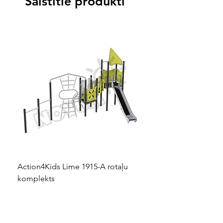
Saistītie produkti
Action4Kids Lime 1915-A rotaļu
Dino slidkalniņš mazuļ
komplekts