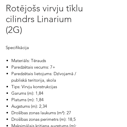
Rotējošs virvju tīklu
cilindrs Linarium
(2G)
Specifikācija
Materiāls:
Tērauds
Paredzētais vecums:
7+
Paredzētais lietojums:
Dzīvojamā /
publiskā teritorija, skola
Tips:
Virvju konstrukcijas
Garums (m):
1,84
Platums (m):
1,84
Augstums (m):
2,34
Drošības zonas laukums (m²):
27
Drošības zonas perimetrs (m):
18,5
Maksimālais kritiena augstums (m):