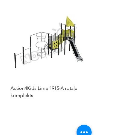
Action4Kids Lime 1915-A rotaļu
Dino slidkalniņš mazuļ
komplekts