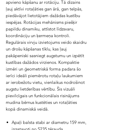
apvieno kāpšanu ar rotāciju. Tā dizains
ļauj aktīvi rotaļāties gan ārā, gan telpās,
piedāvājot lietotājiem dažādas kustību
iespējas. Rotācijas mehānisms piešķir
papildu dinamiku, attīstot līdzsvaru,
koordināciju un ķermeņa kontroli.
Regulārais virvju izvietojums veido skaidru
un drošu kāpšanas tīklu, kas ļauj
pakāpeniski sasniegt augstumu un izpētīt
kustības dažādos virzienos. Kompaktie
izmēri un ģeometriskā forma padara šo
ierīci ideāli piemērotu rotaļu laukumiem
ar ierobežotu vietu, vienlaikus nodrošinot
augstu lietderības vērtību. Šis vizuāli
pievilcīgais un funkcionālais risinājums
mudina bērnus kustēties un rotaļāties
kopā dinamiskā veidā.
Apaļi balsta stabi ar diametru 159 mm,
izgatavoti no S235 tērauda