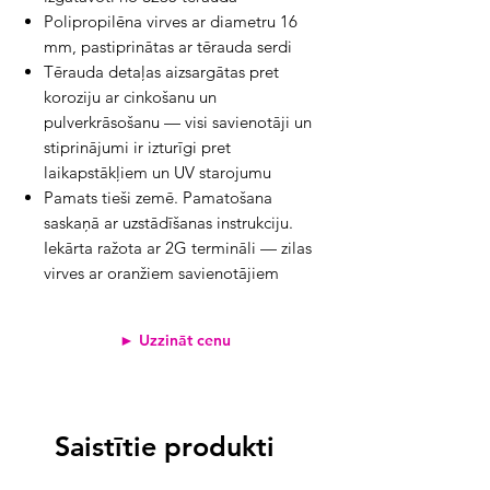
Polipropilēna virves ar diametru 16
mm, pastiprinātas ar tērauda serdi
Tērauda detaļas aizsargātas pret
koroziju ar cinkošanu un
pulverkrāsošanu — visi savienotāji un
stiprinājumi ir izturīgi pret
laikapstākļiem un UV starojumu
Pamats tieši zemē. Pamatošana
saskaņā ar uzstādīšanas instrukciju.
Iekārta ražota ar 2G termināli — zilas
virves ar oranžiem savienotājiem
► Uzzināt cenu
Saistītie produkti