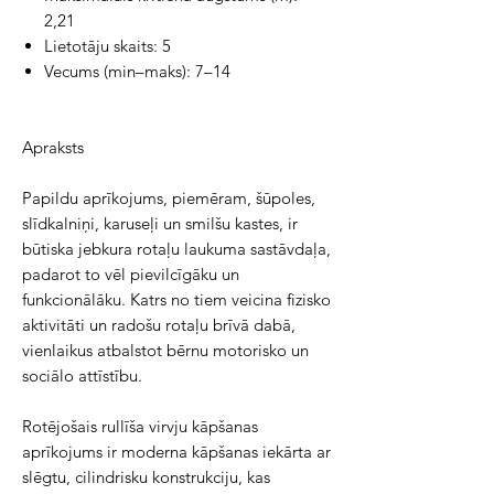
2,21
Lietotāju skaits:
5
Vecums (min–maks):
7–14
Apraksts
Papildu aprīkojums, piemēram, šūpoles,
slīdkalniņi, karuseļi un smilšu kastes, ir
būtiska jebkura rotaļu laukuma sastāvdaļa,
padarot to vēl pievilcīgāku un
funkcionālāku. Katrs no tiem veicina fizisko
aktivitāti un radošu rotaļu brīvā dabā,
vienlaikus atbalstot bērnu motorisko un
sociālo attīstību.
Rotējošais rullīša virvju kāpšanas
aprīkojums ir moderna kāpšanas iekārta ar
slēgtu, cilindrisku konstrukciju, kas