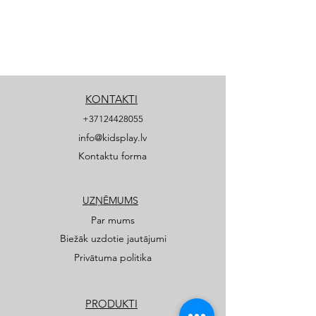
KONTAKTI
+37124428055
info@kidsplay.lv
Kontaktu forma
UZŅĒMUMS
Par mums
Biežāk uzdotie jautājumi
Privātuma politika
PRODUKTI