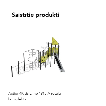
Saistītie produkti
Action4Kids Lime 1915-A rotaļu
Dino slidkalniņš mazuļ
komplekts