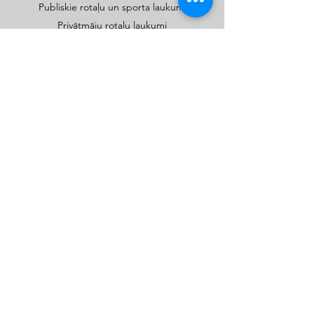
Publiskie rotaļu un sporta laukumi
Privātmāju rotaļu laukumi
Katalogi
Kids Play SIA
kidsplay.lv
©2022 by KIDS PLAY Copyright ©, All Rights Reserved