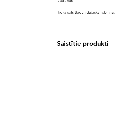
Apraksts
koka sols Badun dabiskā robīnija,
Saistītie produkti