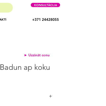
KONSULTĀCIJA
+371 24428055
AKTI
► Uzzināt cenu
 Badun ap koku
ijas:
51,4 kg