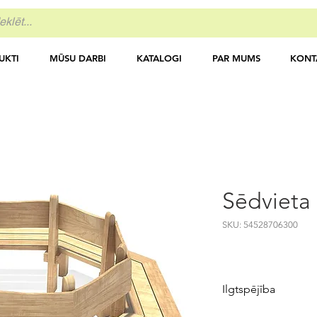
UKTI
MŪSU DARBI
KATALOGI
PAR MUMS
KONT
Sēdvieta
SKU: 54528706300
Ilgtspējība
Produkta CO₂ emis