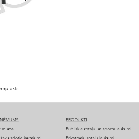
omplekts
ZŅĒMUMS
PRODUKTI
r mums
Publiskie rotaļu un sporta laukumi
ežāk uzdotie jautājumi
Privātmāju rotaļu laukumi