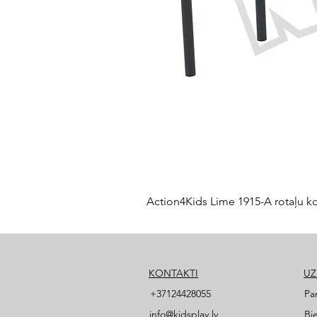
Action4Kids Lime 1915-A rotaļu k
KONTAKTI
U
+37124428055
Pa
info@kidsplay.lv
Bi