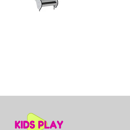
Dino slidkalniņš mazuļiem, A