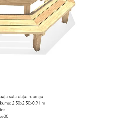
Atjaunojamo izejvi
Pārstrādāto materi
Svērtais emisiju ko
<2
2-3
>3
paļā sola daļa: robīnija
ukums: 2,50x2,50x0,91 m
ins
Rev00