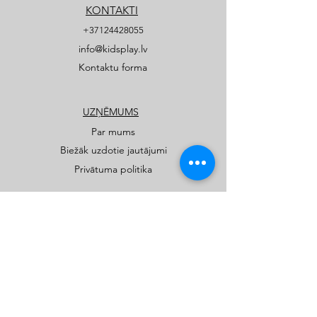
KONTAKTI
+37124428055
info@kidsplay.lv
Kontaktu forma
UZŅĒMUMS
Par mums
Biežāk uzdotie jautājumi
Privātuma politika
PRODUKTI
Publiskie rotaļu un sporta laukumi
Privātmāju rotaļu laukumi
Katalogi