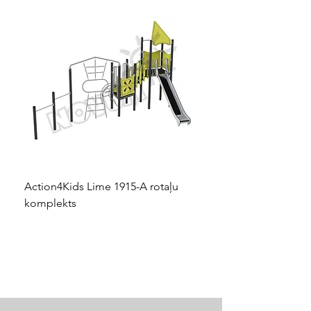
Action4Kids Lime 1915-A rotaļu
Dino slidkalniņš mazuļ
komplekts