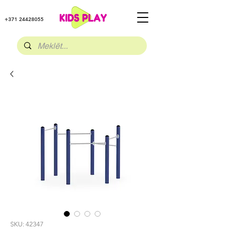
+371 24428055
SKU: 42347