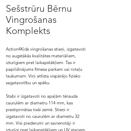
Sešstrūru Bērnu
Vingrošanas
Komplekts
Action4Kids vingrošanas stieņi, izgatavoti
no augstākās kvalitātes materiāliem,
izturīgiem pret laikapstākļiem. Tas ir
papildinājums fitnesa parkam vai rotaļu
laukumam. Viņi attīsta vispārējo fizisko
sagatavotību un spēku.
Stabi ir izgatavoti no apaļām tērauda
caurulēm ar diametru 114 mm, kas
piestiprinātas tieši zemē. Stieņi ir
izgatavoti no caurulēm ar diametru 32
mm. Visi piederumi un savienotāji ir
izturīgi pret laikapstākļiem un UV stariem.