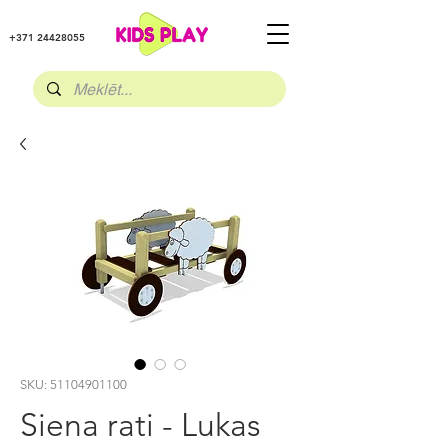
+371 24428055
SKU: 51104901100
Siena rati - Lukas