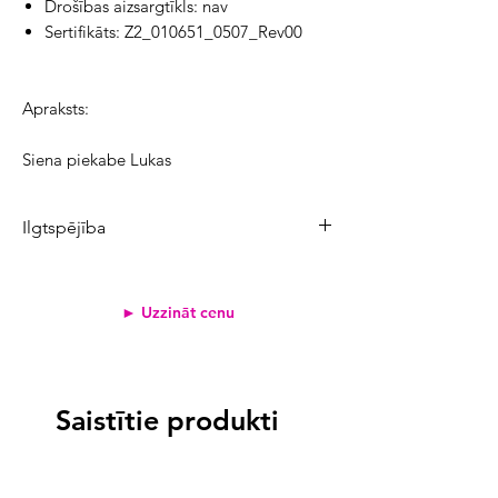
Drošības aizsargtīkls: nav
Sertifikāts: Z2_010651_0507_Rev00
Apraksts:
Siena piekabe Lukas
Ilgtspējība
Produkta CO₂ emisijas:
275,4 kg
Atjaunojamo izejvielu īpatsvars:
43%
► Uzzināt cenu
Pārstrādāto materiālu īpatsvars:
16%
Svērtais emisiju koeficients
<2
1,6 kg
Saistītie produkti
2-3
>3