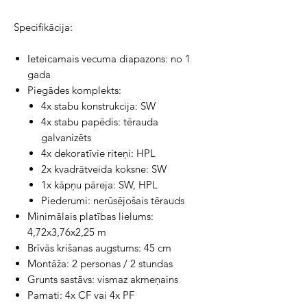
Specifikācija:
Ieteicamais vecuma diapazons: no 1
gada
Piegādes komplekts:
4x stabu konstrukcija: SW
4x stabu papēdis: tērauda
galvanizēts
4x dekoratīvie riteņi: HPL
2x kvadrātveida koksne: SW
1x kāpņu pāreja: SW, HPL
Piederumi: nerūsējošais tērauds
Minimālais platības lielums:
4,72x3,76x2,25 m
Brīvās krišanas augstums: 45 cm
Montāža: 2 personas / 2 stundas
Grunts sastāvs: vismaz akmeņains
Pamati: 4x CF vai 4x PF