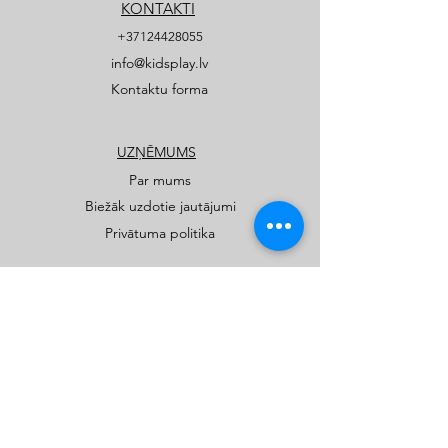
KONTAKTI
+37124428055
info@kidsplay.lv
Kontaktu forma
UZŅĒMUMS
Par mums
Biežāk uzdotie jautājumi
Privātuma politika
PRODUKTI
Publiskie rotaļu un sporta laukumi
Privātmāju rotaļu laukumi
Katalogi