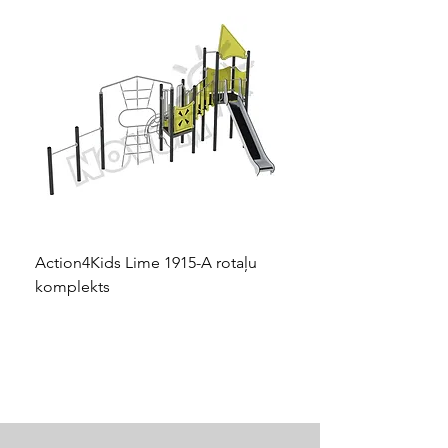
Action4Kids Lime 1915-A rotaļu
Dino slidkalniņš mazuļ
komplekts