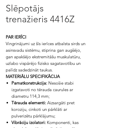
Slēpotājs
trenažieris 4416Z
PAR IERĪCI
Vingrinājumi uz šīs ierīces atbalsta sirds un
asinsvadu sistēmu, stiprina gan augšējo,
gan apakšējo ekstremitāšu muskulatūru,
uzlabo vispārējo fizisko sagatavotību un
palīdz sadedzināt taukus.
MATERIĀLU SPECIFIKĀCIJA
Pamatkonstrukcija:
Nesošie stabi
izgatavoti no tērauda caurules ar
diametru 114,3 mm;
Tērauda elementi:
Aizsargāti pret
koroziju, cinkoti un pārklāti ar
pulverizētu pārklājumu;
Vibrāciju izolatori:
Komponenti, kas