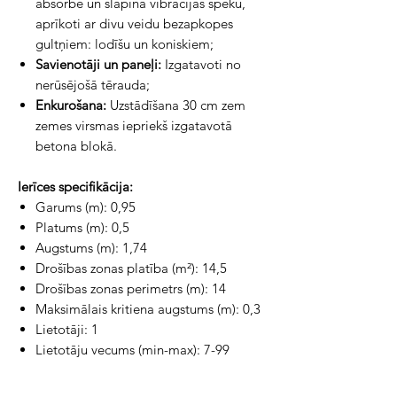
absorbē un slāpina vibrācijas spēku,
aprīkoti ar divu veidu bezapkopes
gultņiem: lodīšu un koniskiem;
Savienotāji un paneļi:
Izgatavoti no
nerūsējošā tērauda;
Enkurošana
:
Uzstādīšana 30 cm zem
zemes virsmas iepriekš izgatavotā
betona blokā.
Ierīces specifikācija:
Garums (m): 0,95
Platums (m): 0,5
Augstums (m): 1,74
Drošības zonas platība (m²): 14,5
Drošības zonas perimetrs (m): 14
Maksimālais kritiena augstums (m): 0,3
Lietotāji: 1
Lietotāju vecums (min-max): 7-99