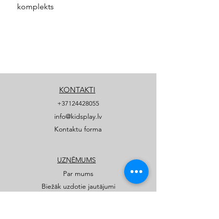
komplekts
KONTAKTI
+37124428055
info@kidsplay.lv
Kontaktu forma
UZŅĒMUMS
Par mums
Biežāk uzdotie jautājumi
Privātuma politika