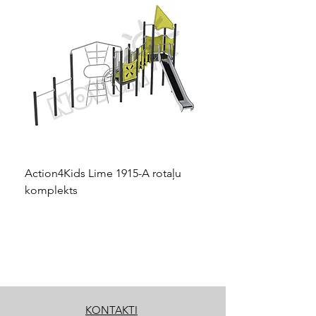
Action4Kids Lime 1915-A rotaļu
Dino slidkalniņš mazuļ
komplekts
KONTAKTI