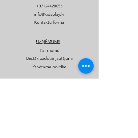
+37124428055
info@kidsplay.lv
Kontaktu forma
UZŅĒMUMS
Par mums
Biežāk uzdotie jautājumi
Privātuma politika
PRODUKTI
Publiskie rotaļu un sporta laukumi
Privātmāju rotaļu laukumi
Katalogi