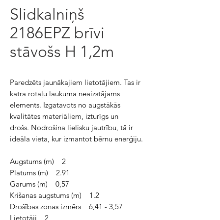
Slidkalniņš
2186EPZ brīvi
stāvošs H 1,2m
Paredzēts jaunākajiem lietotājiem. Tas ir
katra rotaļu laukuma neaizstājams
elements. Izgatavots no augstākās
kvalitātes materiāliem, izturīgs un
drošs. Nodrošina lielisku jautrību, tā ir
ideāla vieta, kur izmantot bērnu enerģiju.
Augstums (m) 2
Platums (m) 2.91
Garums (m) 0,57
Krišanas augstums (m) 1.2
Drošības zonas izmērs 6,41 - 3,57
Lietotāji 2