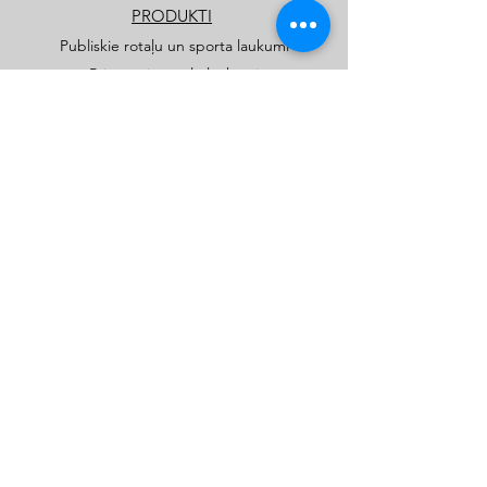
PRODUKTI
Publiskie rotaļu un sporta laukumi
Privātmāju rotaļu laukumi
Katalogi
Kids Play SIA
kidsplay.lv
©2022 by KIDS PLAY Copyright ©, All Rights Reserved