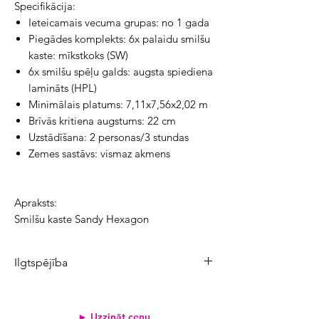
Specifikācija:
Ieteicamais vecuma grupas: no 1 gada
Piegādes komplekts: 6x palaidu smilšu
kaste: mīkstkoks (SW)
6x smilšu spēļu galds: augsta spiediena
lamināts (HPL)
Minimālais platums: 7,11x7,56x2,02 m
Brīvās kritiena augstums: 22 cm
Uzstādīšana: 2 personas/3 stundas
Zemes sastāvs: vismaz akmens
Apraksts:
Smilšu kaste Sandy Hexagon
Ilgtspējība
Produkta CO₂ emisijas:
96,3 kg
Atjaunojamo izejvielu īpatsvars:
89%
► Uzzināt cenu