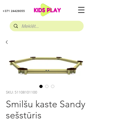
+371 24428055
SKU: 51108101100
Smilšu kaste Sandy
sešstūris