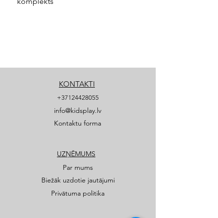
komplekts
KONTAKTI
+37124428055
info@kidsplay.lv
Kontaktu forma
UZŅĒMUMS
Par mums
Biežāk uzdotie jautājumi
Privātuma politika