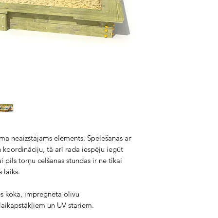
kuma neaizstājams elements. Spēlēšanās ar
n koordināciju, tā arī rada iespēju iegūt
pils torņu celšanas stundas ir ne tikai
 laiks.
es koka, impregnēta olīvu
t laikapstākļiem un UV stariem.