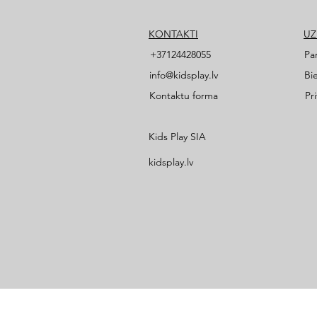
KONTAKTI
U
+37124428055
Pa
info@kidsplay.lv
Bi
Kontaktu forma
Pr
Kids Play SIA
kidsplay.lv