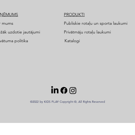
ZŅĒMUMS
PRODUKTI
r mums
Publiskie rotaļu un sporta laukumi
ežāk uzdotie jautājumi
Privātmāju rotaļu laukumi
ivātuma politika
Katalogi
©2022 by KIDS PLAY Copyright ©, All Rights Reserved